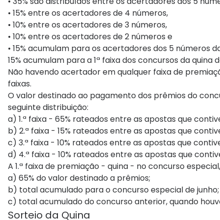
• 35% são distribuídos entre os acertadores dos 5 núme
• 15% entre os acertadores de 4 números,
• 10% entre os acertadores de 3 números,
• 10% entre os acertadores de 2 números e
• 15% acumulam para os acertadores dos 5 números da
15% acumulam para a 1ª faixa dos concursos da quina de
Não havendo acertador em qualquer faixa de premiaçã
faixas.
O valor destinado ao pagamento dos prêmios do concu
seguinte distribuição:
a) 1.ª faixa - 65% rateados entre as apostas que conti
b) 2.ª faixa - 15% rateados entre as apostas que conti
c) 3.ª faixa - 10% rateados entre as apostas que conti
d) 4.ª faixa - 10% rateados entre as apostas que conti
A 1.ª faixa de premiação - quina - no concurso especia
a) 65% do valor destinado a prêmios;
b) total acumulado para o concurso especial de junho;
c) total acumulado do concurso anterior, quando houv
Sorteio da Quina