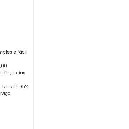
ples e fácil:
,00.
olão, todas
al de até 35%
rviço