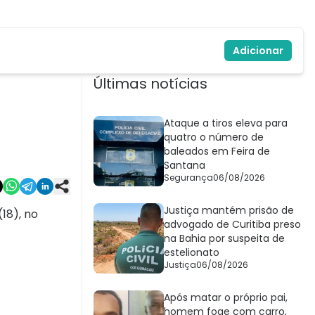
Adicionar
Últimas notícias
Ataque a tiros eleva para
quatro o número de
baleados em Feira de
Santana
Segurança
06/08/2026
Justiça mantém prisão de
18), no
advogado de Curitiba preso
na Bahia por suspeita de
estelionato
Justiça
06/08/2026
Após matar o próprio pai,
homem foge com carro,