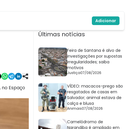
Adicionar
Últimas notícias
Feira de Santana é alvo de
investigações por supostas
irregularidades; saiba
motivos
Justiça
07/08/2026
VÍDEO: macacos-prego são
, no Espaço
resgatados de casas em
Salvador; animal estava de
calça e blusa
Animais
07/08/2026
Camelódromo de
Narandiba é ampliado em