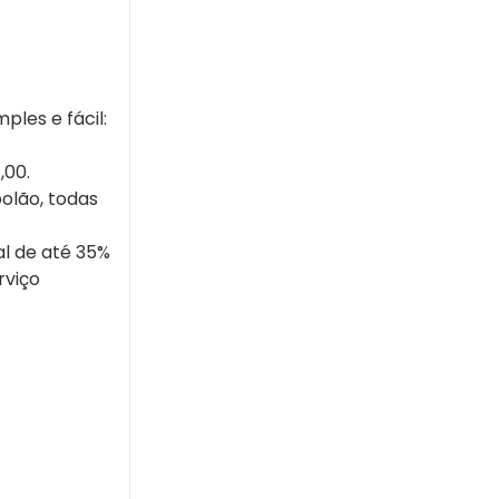
ples e fácil:
,00.
olão, todas
al de até 35%
rviço