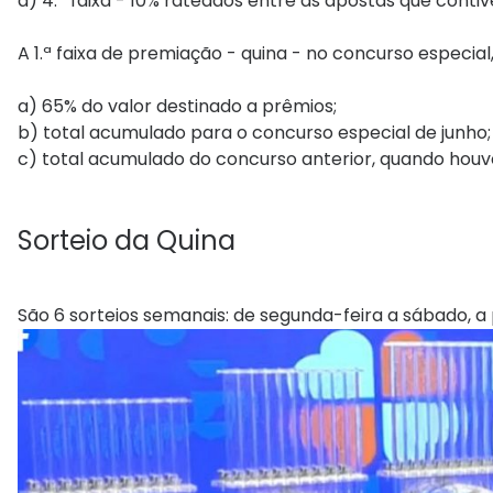
d) 4.ª faixa - 10% rateados entre as apostas que conti
A 1.ª faixa de premiação - quina - no concurso especia
a) 65% do valor destinado a prêmios;
b) total acumulado para o concurso especial de junho;
c) total acumulado do concurso anterior, quando houv
Sorteio da Quina
São 6 sorteios semanais: de segunda-feira a sábado, a p