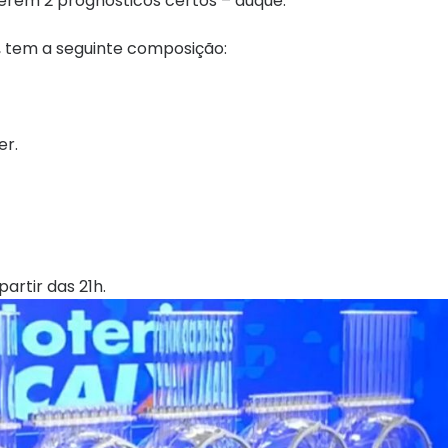
verem 2 prognósticos certos – duque.
l, tem a seguinte composição:
er.
artir das 21h.