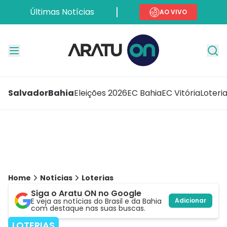
Últimas Notícias
AO VIVO
Salvador
Bahia
Eleições 2026
EC Bahia
EC Vitória
Loteri
Home
Notícias
Loterias
Siga o Aratu ON no Google
E veja as notícias do Brasil e da Bahia
Adicionar
com destaque nas suas buscas.
LOTERIAS