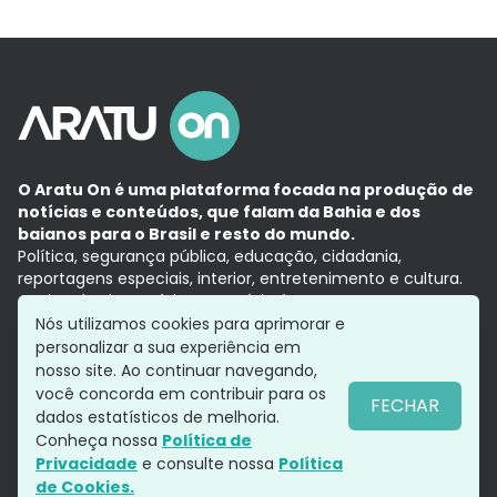
O Aratu On é uma plataforma focada na produção de
notícias e conteúdos, que falam da Bahia e dos
baianos para o Brasil e resto do mundo.
Política, segurança pública, educação, cidadania,
reportagens especiais, interior, entretenimento e cultura.
Aqui, tudo vira notícia e a notícia é no tempo presente,
com a credibilidade do
Grupo Aratu.
Nós utilizamos cookies para aprimorar e
Grupo Aratu
Política de privacidade
Anuncie conosco
personalizar a sua experiência em
nosso site. Ao continuar navegando,
você concorda em contribuir para os
FECHAR
dados estatísticos de melhoria.
Siga-nos
Conheça nossa
Política de
Privacidade
e consulte nossa
Política
de Cookies.