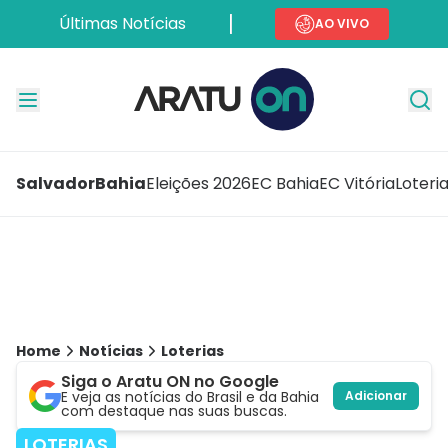
Últimas Notícias
AO VIVO
Salvador
Bahia
Eleições 2026
EC Bahia
EC Vitória
Loteri
Home
Notícias
Loterias
Siga o Aratu ON no Google
E veja as notícias do Brasil e da Bahia
Adicionar
com destaque nas suas buscas.
LOTERIAS