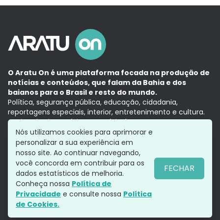
O Aratu On é uma plataforma focada na produção de
notícias e conteúdos, que falam da Bahia e dos
baianos para o Brasil e resto do mundo.
Política, segurança pública, educação, cidadania,
reportagens especiais, interior, entretenimento e cultura.
Aqui, tudo vira notícia e a notícia é no tempo presente,
com a credibilidade do
Grupo Aratu.
Nós utilizamos cookies para aprimorar e
Grupo Aratu
Política de privacidade
Anuncie conosco
personalizar a sua experiência em
nosso site. Ao continuar navegando,
você concorda em contribuir para os
FECHAR
dados estatísticos de melhoria.
Siga-nos
Conheça nossa
Política de
Privacidade
e consulte nossa
Política
de Cookies.