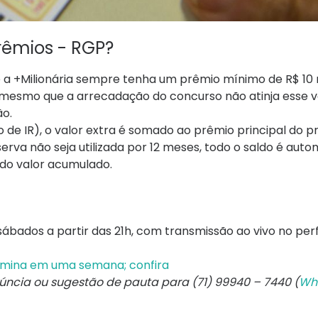
rêmios - RGP?
 a +Milionária sempre tenha um prêmio mínimo de R$ 10 
a, mesmo que a arrecadação do concurso não atinja esse va
ão.
do de IR), o valor extra é somado ao prêmio principal do 
serva não seja utilizada por 12 meses, todo o saldo é au
do valor acumulado.
bados a partir das 21h, com transmissão ao vivo no perfi
termina em uma semana; confira
núncia ou sugestão de pauta para (71) 99940 – 7440 (
Wh