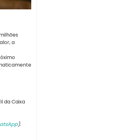
milhões
lor, a
próximo
tomaticamente
l da Caixa
atsApp
).