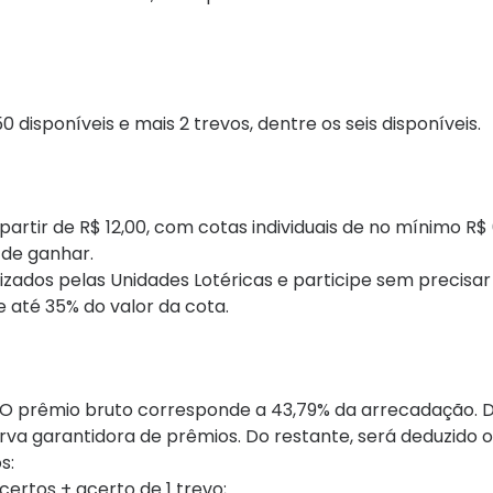
isponíveis e mais 2 trevos, dentre os seis disponíveis.
partir de R$ 12,00, com cotas individuais de no mínimo R$
 de ganhar.
izados pelas Unidades Lotéricas e participe sem precis
 até 35% do valor da cota.
; O prêmio bruto corresponde a 43,79​% da arrecadação. 
a garantidora de prêmios. Do restante, será deduzido 
s:
certos + acerto de 1 trevo;