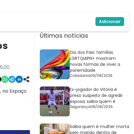
Adicionar
Últimas notícias
os
Dia dos Pais: famílias
LGBTQIAPN+ mostram
novas formas de viver a
 6,00
paternidade
Cidadania
09/08/2026
Ex-jogador do Vitória é
), no Espaço
preso suspeito de agredir
esposa; saiba quem é
Segurança
08/08/2026
Saiba quem é mulher morta
pelo marido dentro de