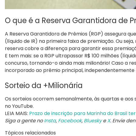
O que é a Reserva Garantidora de P
A Reserva Garantidora de Prêmios (RGP) assegura que
(líquido de IR) na primeira faixa de premiação. Ou sej
reserva cobre a diferença para garantir essa premiaç
E tem mais: se a RGP ultrapassar R$ 100 milhões (líqui
concurso, tornando-o ainda mais milionário! Caso a re
incorporado ao prêmio principal, independentemente 
Sorteio da +Milionária
Os sorteios ocorrem semanalmente, às quartas e aos sá
no YouTube.
LEIA MAIS:
Prazo de inscrição para Marinha do Brasil 
Siga a gente no
Insta
,
Facebook
,
Bluesky
e
X
. Envie de
Tópicos relacionados