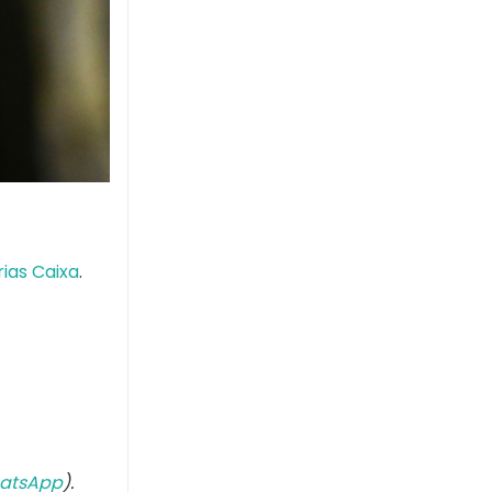
rias Caixa
.
atsApp
).