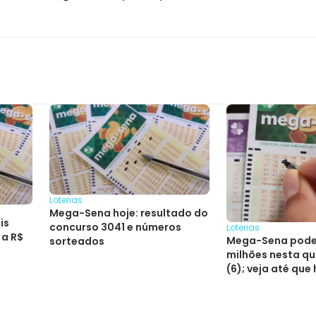
Loterias
Mega-Sena hoje: resultado do
is
concurso 3041 e números
Loterias
 a R$
Mega-Sena pode 
sorteados
milhões nesta qu
(6); veja até que