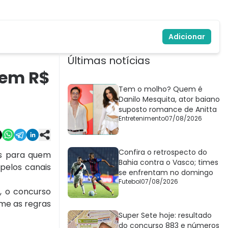
Adicionar
Últimas notícias
 em R$
Tem o molho? Quem é
Danilo Mesquita, ator baiano
suposto romance de Anitta
Entretenimento
07/08/2026
Confira o retrospecto do
es para quem
Bahia contra o Vasco; times
 pelos canais
se enfrentam no domingo
Futebol
07/08/2026
, o concurso
rme as regras
Super Sete hoje: resultado
do concurso 883 e números