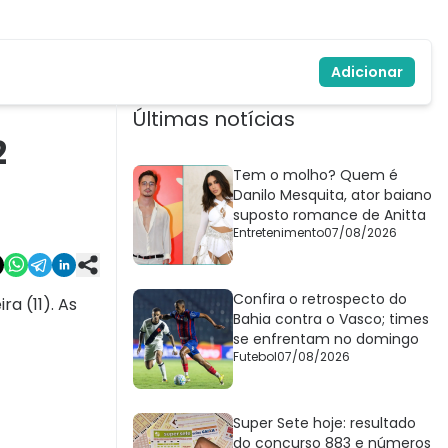
Adicionar
Últimas notícias
2
Tem o molho? Quem é
Danilo Mesquita, ator baiano
suposto romance de Anitta
Entretenimento
07/08/2026
Confira o retrospecto do
a (11). As
Bahia contra o Vasco; times
se enfrentam no domingo
Futebol
07/08/2026
Super Sete hoje: resultado
do concurso 883 e números