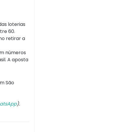
as loterias
tre 60.
o retirar a
com números
sil. A aposta
em São
atsApp
).