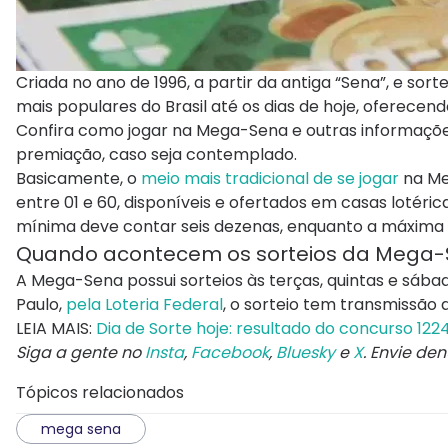
Criada no ano de 1996, a partir da antiga “Sena”, e so
mais populares do Brasil até os dias de hoje, oferecen
Confira como jogar na Mega-Sena e outras informaçõe
premiação, caso seja contemplado.
Basicamente, o
meio mais tradicional de se jogar
na Me
entre 01 e 60, disponíveis e ofertados em casas lotéri
mínima deve contar seis dezenas, enquanto a máxima
Quando acontecem os sorteios da Mega
A Mega-Sena possui sorteios às terças, quintas e sába
Paulo,
pela Loteria Federal
, o sorteio tem transmissão 
LEIA MAIS:
Dia de Sorte hoje: resultado do concurso 122
Siga a gente no
Insta
,
Facebook
,
Bluesky
e
X
. Envie de
Tópicos relacionados
mega sena