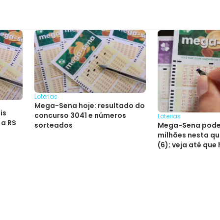
Loterias
Mega-Sena hoje: resultado do
is
concurso 3041 e números
Loterias
 a R$
Mega-Sena pode 
sorteados
milhões nesta qu
(6); veja até que