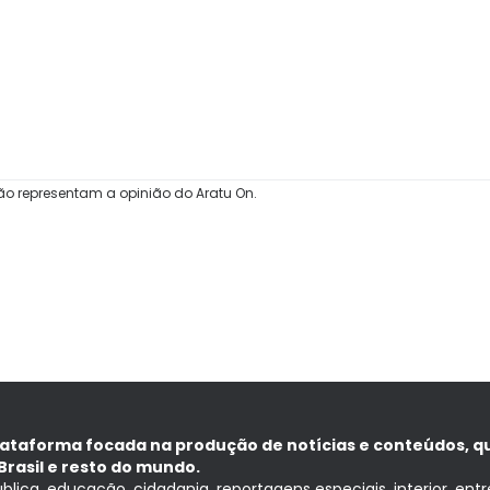
ão representam a opinião do Aratu On.
lataforma focada na produção de notícias e conteúdos, q
Brasil e resto do mundo.
ública, educação, cidadania, reportagens especiais, interior, ent