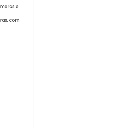
úmeros e
oras, com