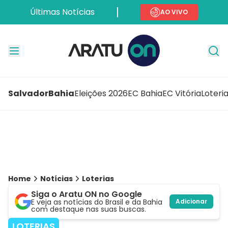
Últimas Notícias
AO VIVO
Salvador
Bahia
Eleições 2026
EC Bahia
EC Vitória
Loteri
Home
Notícias
Loterias
Siga o Aratu ON no Google
E veja as notícias do Brasil e da Bahia
Adicionar
com destaque nas suas buscas.
LOTERIAS