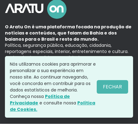
O Aratu On é uma plataforma focada na produção de
notícias e conteúdos, que falam da Bahia e dos
baianos para o Brasil e resto do mundo.
Política, segurança pública, educação, cidadania,
reportagens especiais, interior, entretenimento e cultura.
Aqui, tudo vira notícia e a notícia é no tempo presente,
com a credibilidade do
Grupo Aratu.
Nós utilizamos cookies para aprimorar e
Grupo Aratu
Política de privacidade
Anuncie conosco
personalizar a sua experiência em
nosso site. Ao continuar navegando,
você concorda em contribuir para os
FECHAR
dados estatísticos de melhoria.
Siga-nos
Conheça nossa
Política de
Privacidade
e consulte nossa
Política
de Cookies.