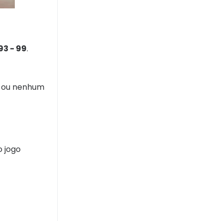
 93 - 99
.
15 ou nenhum
o jogo