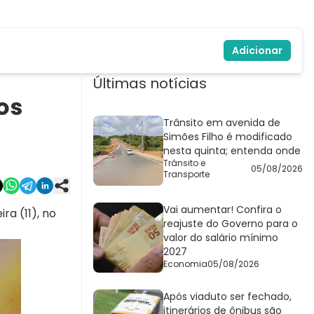
Adicionar
Últimas notícias
os
Trânsito em avenida de
Simões Filho é modificado
nesta quinta; entenda onde
Trânsito e
05/08/2026
Transporte
Vai aumentar! Confira o
a (11), no
reajuste do Governo para o
valor do salário mínimo
2027
Economia
05/08/2026
Após viaduto ser fechado,
itinerários de ônibus são