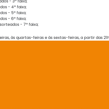
dos - 3ª faixa;
os - 4ª faixa;
os - 5ª faixa;
os - 6ª faixa;
orteados - 7ª faixa;
as, às quartas-feiras e às sextas-feiras, a partir das 21h