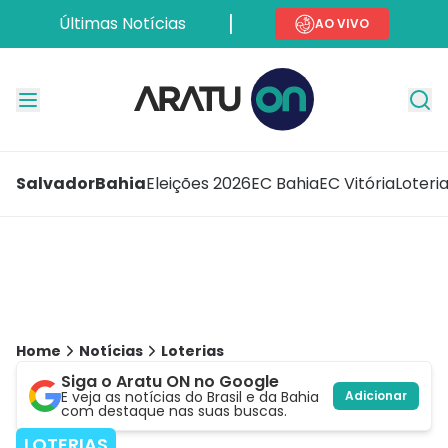
Últimas Notícias
AO VIVO
Salvador
Bahia
Eleições 2026
EC Bahia
EC Vitória
Loteri
Home
Notícias
Loterias
Siga o Aratu ON no Google
E veja as notícias do Brasil e da Bahia
Adicionar
com destaque nas suas buscas.
LOTERIAS