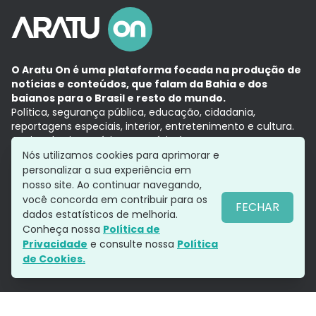
O Aratu On é uma plataforma focada na produção de
notícias e conteúdos, que falam da Bahia e dos
baianos para o Brasil e resto do mundo.
Política, segurança pública, educação, cidadania,
reportagens especiais, interior, entretenimento e cultura.
Aqui, tudo vira notícia e a notícia é no tempo presente,
com a credibilidade do
Grupo Aratu.
Nós utilizamos cookies para aprimorar e
Grupo Aratu
Política de privacidade
Anuncie conosco
personalizar a sua experiência em
nosso site. Ao continuar navegando,
você concorda em contribuir para os
FECHAR
dados estatísticos de melhoria.
Siga-nos
Conheça nossa
Política de
Privacidade
e consulte nossa
Política
de Cookies.