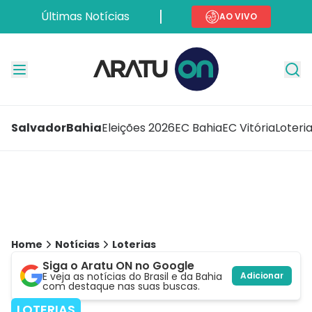
Últimas Notícias
AO VIVO
Salvador
Bahia
Eleições 2026
EC Bahia
EC Vitória
Loteri
Home
Notícias
Loterias
Siga o Aratu ON no Google
E veja as notícias do Brasil e da Bahia
Adicionar
com destaque nas suas buscas.
LOTERIAS