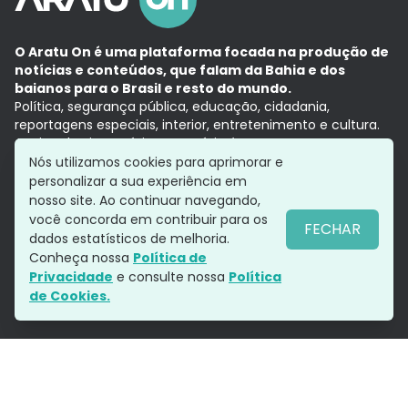
O Aratu On é uma plataforma focada na produção de
notícias e conteúdos, que falam da Bahia e dos
baianos para o Brasil e resto do mundo.
Política, segurança pública, educação, cidadania,
reportagens especiais, interior, entretenimento e cultura.
Aqui, tudo vira notícia e a notícia é no tempo presente,
com a credibilidade do
Grupo Aratu.
Nós utilizamos cookies para aprimorar e
Grupo Aratu
Política de privacidade
Anuncie conosco
personalizar a sua experiência em
nosso site. Ao continuar navegando,
você concorda em contribuir para os
FECHAR
dados estatísticos de melhoria.
Siga-nos
Conheça nossa
Política de
Privacidade
e consulte nossa
Política
de Cookies.