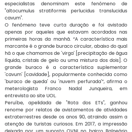
especialistas denominam este fenômeno de
"altocumulus stratiformis perlucidus translucidus
cavum".
O fenômeno teve curta duração e foi avistado
apenas por aqueles que estavam acordados nas
primeiras horas da manhã. “A característica mais
marcante é o grande buraco circular, abaixo do qual
há o que chamamos de 'virga' [precipitação de água
líquida, cristais de gelo ou uma mistura dos dois]. O
grande buraco é a característica suplementar
'cavum' [cavidade], popularmente conhecida como
'buraco de queda' ou 'nuvem perfurada'”, afirma o
meterologista Franco Nadal Junqueira, em
entrevista ao site UOL.
Peruíbe, apelidada de "Rota dos ETs", ganhou
renome por relatos de avistamentos de atividades
extraterrestres desde os anos 90, atraindo assim a
atenção de turistas curiosos. Em 2017, a impressão
deixada por um suposto OVNI no bairro Balneário