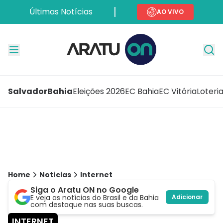
Últimas Notícias
AO VIVO
Salvador
Bahia
Eleições 2026
EC Bahia
EC Vitória
Loteri
Home
Notícias
Internet
Siga o Aratu ON no Google
E veja as notícias do Brasil e da Bahia
Adicionar
com destaque nas suas buscas.
INTERNET