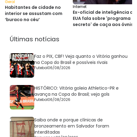
Geral
Internet
Habitantes de cidade no
Ex-oficial de inteligência do
interior se assustam com
EUA fala sobre 'programa
‘buraco no céu’
secreto' de caça aos óvnis
em novo livro
Últimas notícias
Faz o PIX, CBF! Veja quanto o Vitória ganhou
na Copa do Brasil e possíveis rivais
Futebol
06/08/2026
HISTÓRICO: Vitória goleia Athletico-PR e
avança na Copa do Brasil; veja gols
Futebol
06/08/2026
Saiba onde e porque clínicas de
bronzeamento em Salvador foram
interditadas