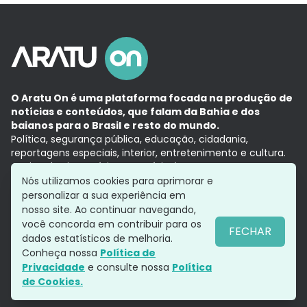
O Aratu On é uma plataforma focada na produção de
notícias e conteúdos, que falam da Bahia e dos
baianos para o Brasil e resto do mundo.
Política, segurança pública, educação, cidadania,
reportagens especiais, interior, entretenimento e cultura.
Aqui, tudo vira notícia e a notícia é no tempo presente,
com a credibilidade do
Grupo Aratu.
Nós utilizamos cookies para aprimorar e
Grupo Aratu
Política de privacidade
Anuncie conosco
personalizar a sua experiência em
nosso site. Ao continuar navegando,
você concorda em contribuir para os
FECHAR
dados estatísticos de melhoria.
Siga-nos
Conheça nossa
Política de
Privacidade
e consulte nossa
Política
de Cookies.