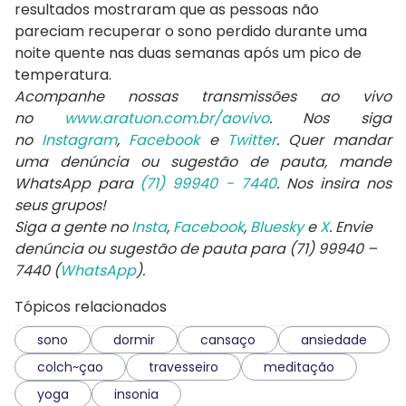
resultados mostraram que as pessoas não
pareciam recuperar o sono perdido durante uma
noite quente nas duas semanas após um pico de
temperatura.
Acompanhe nossas transmissões ao vivo
no
www.aratuon.com.br/aovivo
. Nos siga
no
Instagram
,
Facebook
e
Twitter
. Quer mandar
uma denúncia ou sugestão de pauta, mande
WhatsApp para
(71) 99940 - 7440
. Nos insira nos
seus grupos!
Siga a gente no
Insta
,
Facebook
,
Bluesky
e
X
. Envie
denúncia ou sugestão de pauta para (71) 99940 –
7440 (
WhatsApp
).
Tópicos relacionados
sono
dormir
cansaço
ansiedade
colch~çao
travesseiro
meditação
yoga
insonia