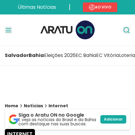
Últimas Notícias
AO VIVO
Salvador
Bahia
Eleições 2026
EC Bahia
EC Vitória
Loteri
Home
Notícias
Internet
Siga o Aratu ON no Google
E veja as notícias do Brasil e da Bahia
Adicionar
com destaque nas suas buscas.
INTERNET