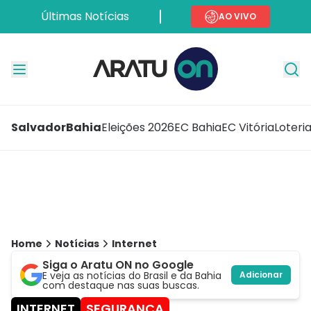
Últimas Notícias
AO VIVO
Salvador
Bahia
Eleições 2026
EC Bahia
EC Vitória
Loteri
Home
Notícias
Internet
Siga o Aratu ON no Google
E veja as notícias do Brasil e da Bahia
Adicionar
com destaque nas suas buscas.
INTERNET
SEGURANÇA