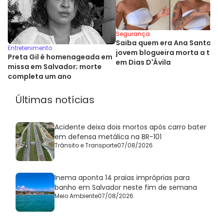
Segurança
Saiba quem era Ana Santan
Entretenimento
jovem blogueira morta a tir
Preta Gil é homenageada em
em Dias D'Ávila
missa em Salvador; morte
completa um ano
Últimas notícias
Acidente deixa dois mortos após carro bater
em defensa metálica na BR-101
Trânsito e Transporte
07/08/2026
Inema aponta 14 praias impróprias para
banho em Salvador neste fim de semana
Meio Ambiente
07/08/2026