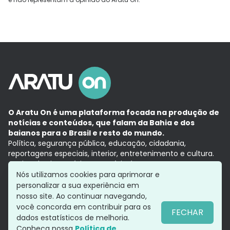
O Aratu On é uma plataforma focada na produção de
notícias e conteúdos, que falam da Bahia e dos
baianos para o Brasil e resto do mundo.
Política, segurança pública, educação, cidadania,
reportagens especiais, interior, entretenimento e cultura.
Aqui, tudo vira notícia e a notícia é no tempo presente,
com a credibilidade do
Grupo Aratu.
Nós utilizamos cookies para aprimorar e
Grupo Aratu
Política de privacidade
Anuncie conosco
personalizar a sua experiência em
nosso site. Ao continuar navegando,
você concorda em contribuir para os
FECHAR
dados estatísticos de melhoria.
Siga-nos
Conheça nossa
Política de