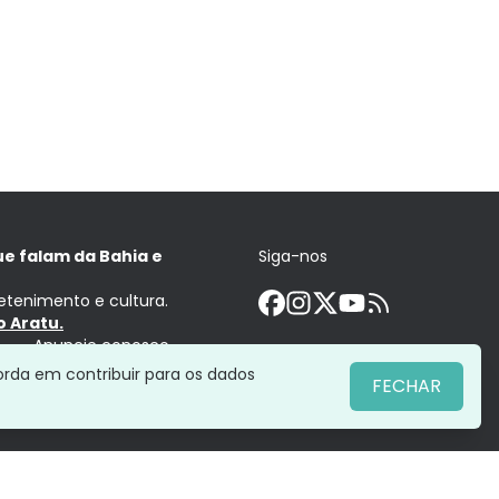
ue falam da Bahia e
Siga-nos
retenimento e cultura.
 Aratu.
Anuncie conosco
orda em contribuir para os dados
FECHAR