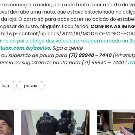
rro começar a andar, ela ainda tenta abrir a porta do ve
óvel derruba uma moto, que estava estacionada na calça
a loja. O carro só para após bater no balcão do estabe
 Apesar do susto, ninguém ficou ferido.
CONFIRA AS IMA
com.br/wp-content/uploads/2024/10/MODELO-VIDEO-HOR
 carro do pai e atinge dez veículos em supermercado na B
tuon.com.br/aovivo
. Siga a gente
 ou sugestão de pauta para
(71) 99940 – 7440
(WhatsAp
núncia ou sugestão de pauta para (71) 99940 – 7440 (
Wh
loja
pecas