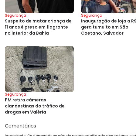
Segurança
Segurança
Suspeito de matar criança de
Inauguração de loja a R$
11 anos é preso em flagrante
gera tumulto em São
no interior da Bahia
Caetano, Salvador
Segurança
PM retira câmeras
clandestinas do tráfico de
drogas em Valéria
Comentários
Importante: Os comentários são de responsabilidade dos autores e n