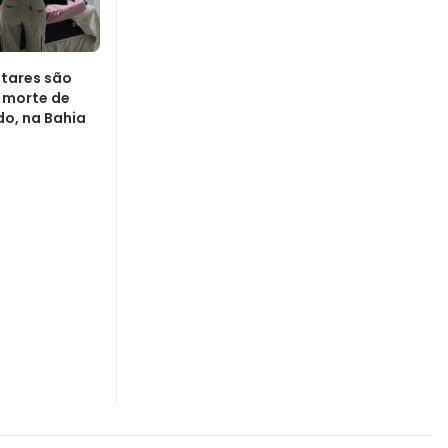
litares são
 morte de
o, na Bahia