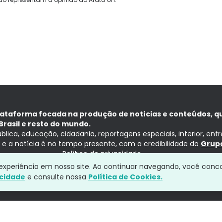
lataforma focada na produção de notícias e conteúdos, q
Brasil e resto do mundo.
ública, educação, cidadania, reportagens especiais, interior, ent
ia e a notícia é no tempo presente, com a credibilidade do
Grupo
Política de privacidade
a experiência em nosso site. Ao continuar navegando, você conc
acidade
e consulte nossa
Política de Cookies.