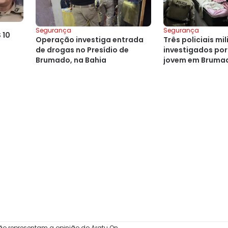
Segurança
Segurança
 10
Operação investiga entrada
Três policiais mi
de drogas no Presídio de
investigados por
Brumado, na Bahia
jovem em Brumad
ão representam a opinião do Aratu On.