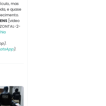
ículo, mas
da, e quase
lecimento.
GENS
[video
IZONTAL-2-
ahia
p).
atsApp
).