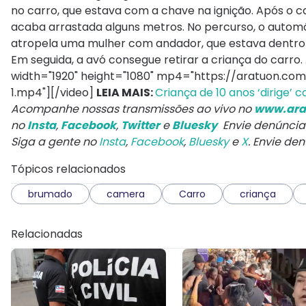
no carro, que estava com a chave na ignição. Após o ca
acaba arrastada alguns metros. No percurso, o autom
atropela uma mulher com andador, que estava dentro d
Em seguida, a avó consegue retirar a criança do carro.
width="1920" height="1080" mp4="https://aratuon.
1.mp4"][/video]
LEIA MAIS:
Criança de 10 anos ‘dirige’
Acompanhe nossas transmissões ao vivo no
www.ara
no
Insta
,
Facebook
,
Twitter
e
Bluesky
Envie denúncia
Siga a gente no
Insta
,
Facebook
,
Bluesky
e
X
. Envie de
Tópicos relacionados
brumado
camera
Carro
criança
Relacionadas