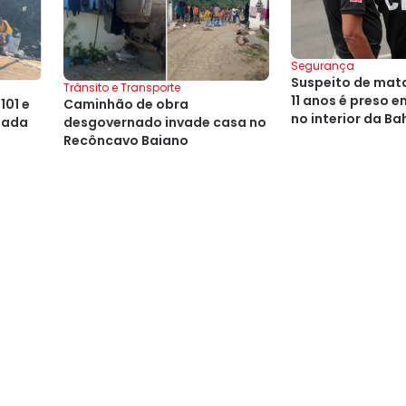
Segurança
Suspeito de mata
Trânsito e Transporte
11 anos é preso e
101 e
Caminhão de obra
no interior da Ba
eada
desgovernado invade casa no
Recôncavo Baiano