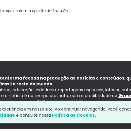
ão representam a opinião do Aratu On.
lataforma focada na produção de notícias e conteúdos, q
Brasil e resto do mundo.
ública, educação, cidadania, reportagens especiais, interior, ent
ia e a notícia é no tempo presente, com a credibilidade do
Grupo
Política de privacidade
a experiência em nosso site. Ao continuar navegando, você conc
acidade
e consulte nossa
Política de Cookies.