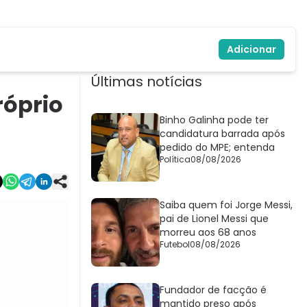
Adicionar
Últimas notícias
róprio
Binho Galinha pode ter
candidatura barrada após
pedido do MPE; entenda
Política
08/08/2026
Saiba quem foi Jorge Messi,
pai de Lionel Messi que
morreu aos 68 anos
Futebol
08/08/2026
Fundador de facção é
mantido preso após