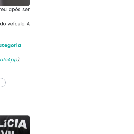
reu após ser
do veículo. A
ategoria
atsApp
).