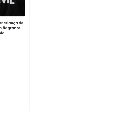
r criança de
m flagrante
hia