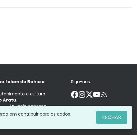
ue falam da Bahia e
Siga-nos
retenimento e cultura.
 Aratu.
Anuncie conosco
orda em contribuir para os dados
FECHAR