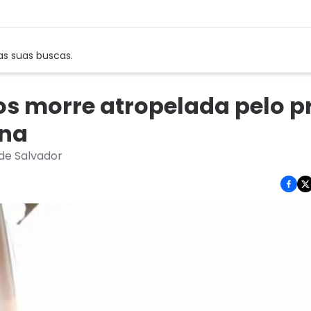
as suas buscas.
os morre atropelada pelo p
ina
 de Salvador