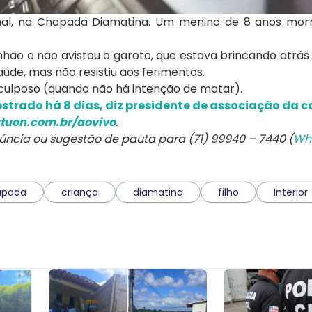
al, na Chapada Diamatina. Um menino de 8 anos mor
inhão e não avistou o garoto, que estava brincando atrás 
úde, mas não resistiu aos ferimentos.
o culposo (quando não há intenção de matar).
strado há 8 dias, diz presidente de associação da c
tuon.com.br/aovivo
.
núncia ou sugestão de pauta para (71) 99940 – 7440 (
Wh
apada
criança
diamatina
filho
Interior