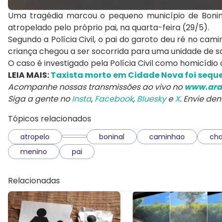
Uma tragédia marcou o pequeno município de Bonin
atropelado pelo próprio pai, na quarta-feira (29/5).
Segundo a Polícia Civil, o pai do garoto deu ré no cam
criança chegou a ser socorrida para uma unidade de sa
O caso é investigado pela Polícia Civil como homicídi
LEIA MAIS:
Taxista morto em Cidade Nova foi seque
Acompanhe nossas transmissões ao vivo no
www.ara
Siga a gente no
Insta
,
Facebook
,
Bluesky
e
X
. Envie de
Tópicos relacionados
atropelo
boninal
caminhao
ch
menino
pai
Relacionadas