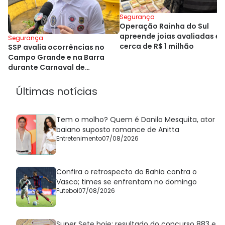
Segurança
Operação Rainha do Sul
apreende joias avaliadas e
Segurança
cerca de R$ 1 milhão
SSP avalia ocorrências no
Campo Grande e na Barra
durante Carnaval de
Salvador
Últimas notícias
Tem o molho? Quem é Danilo Mesquita, ator
baiano suposto romance de Anitta
Entretenimento
07/08/2026
Confira o retrospecto do Bahia contra o
Vasco; times se enfrentam no domingo
Futebol
07/08/2026
Super Sete hoje: resultado do concurso 883 e