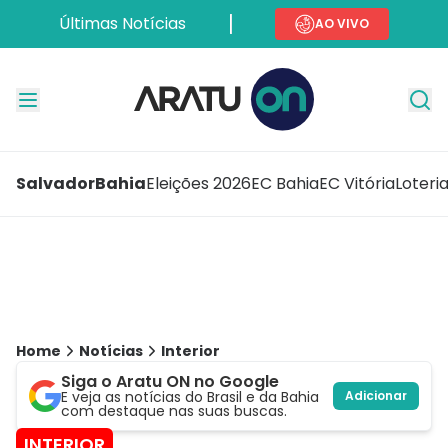
Últimas Notícias
AO VIVO
Salvador
Bahia
Eleições 2026
EC Bahia
EC Vitória
Loteri
Home
Notícias
Interior
Siga o Aratu ON no Google
E veja as notícias do Brasil e da Bahia
Adicionar
com destaque nas suas buscas.
INTERIOR