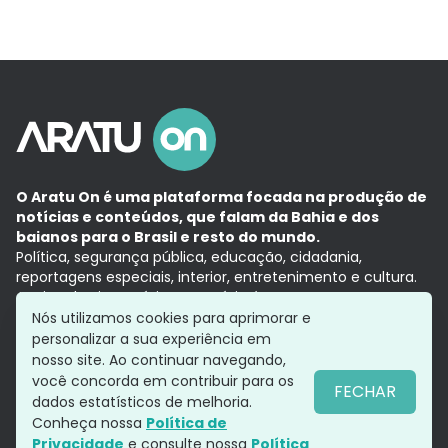
O Aratu On é uma plataforma focada na produção de
notícias e conteúdos, que falam da Bahia e dos
baianos para o Brasil e resto do mundo.
Política, segurança pública, educação, cidadania,
reportagens especiais, interior, entretenimento e cultura.
Aqui, tudo vira notícia e a notícia é no tempo presente,
com a credibilidade do
Grupo Aratu.
Nós utilizamos cookies para aprimorar e
Grupo Aratu
Política de privacidade
Anuncie conosco
personalizar a sua experiência em
nosso site. Ao continuar navegando,
você concorda em contribuir para os
FECHAR
dados estatísticos de melhoria.
Siga-nos
Conheça nossa
Política de
Privacidade
e consulte nossa
Política