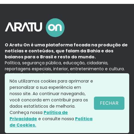
O Aratu On é uma plataforma focada na produção de
notícias e conteúdos, que falam da Bahia e dos
baianos para o Brasil e resto do mundo.
Política, segurança pública, educação, cidadania,
reportagens especiais, interior, entretenimento e cultura.
Aqui, tudo vira notícia e a notícia é no tempo presente,
com a credibilidade do
Grupo Aratu.
Nós utilizamos cookies para aprimorar e
Grupo Aratu
Política de privacidade
Anuncie conosco
personalizar a sua experiência em
nosso site. Ao continuar navegando,
você concorda em contribuir para os
FECHAR
dados estatísticos de melhoria.
Siga-nos
Conheça nossa
Política de
Privacidade
e consulte nossa
Política
de Cookies.