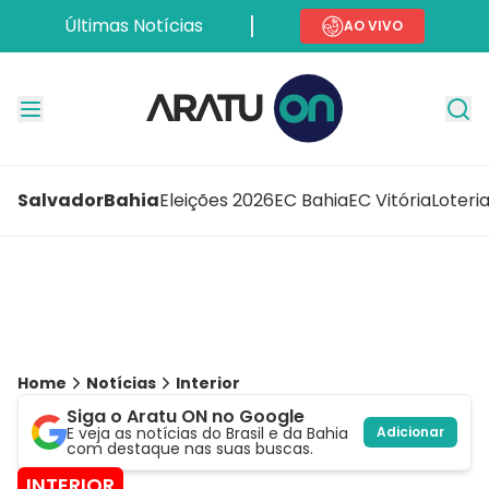
Últimas Notícias
AO VIVO
Salvador
Bahia
Eleições 2026
EC Bahia
EC Vitória
Loteri
Home
Notícias
Interior
Siga o Aratu ON no Google
E veja as notícias do Brasil e da Bahia
Adicionar
com destaque nas suas buscas.
INTERIOR