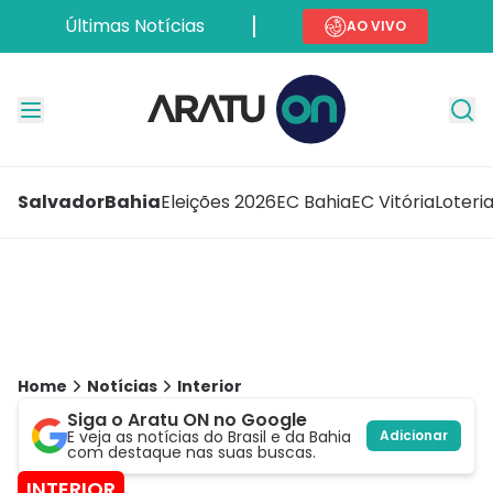
Últimas Notícias
AO VIVO
Salvador
Bahia
Eleições 2026
EC Bahia
EC Vitória
Loteri
Home
Notícias
Interior
Siga o Aratu ON no Google
E veja as notícias do Brasil e da Bahia
Adicionar
com destaque nas suas buscas.
INTERIOR