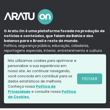
O Aratu On é uma plataforma focada na produção de
notícias e conteúdos, que falam da Bahia e dos
baianos para o Brasil e resto do mundo.
Política, segurança pública, educação, cidadania,
reportagens especiais, interior, entretenimento e cultura.
Aqui, tudo vira notícia e a notícia é no tempo presente,
com a credibilidade do
Grupo Aratu.
Nós utilizamos cookies para aprimorar e
Grupo Aratu
Política de privacidade
Anuncie conosco
personalizar a sua experiência em
nosso site. Ao continuar navegando,
você concorda em contribuir para os
FECHAR
dados estatísticos de melhoria.
Siga-nos
Conheça nossa
Política de
Privacidade
e consulte nossa
Política
de Cookies.