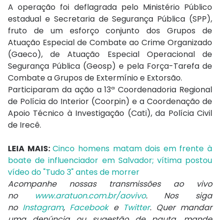
A operação foi deflagrada pelo Ministério Público
estadual e Secretaria de Segurança Pública (SPP),
fruto de um esforço conjunto dos Grupos de
Atuação Especial de Combate ao Crime Organizado
(Gaeco), de Atuação Especial Operacional de
Segurança Pública (Geosp) e pela Força-Tarefa de
Combate a Grupos de Extermínio e Extorsão.
Participaram da ação a 13ª Coordenadoria Regional
de Polícia do Interior (Coorpin) e a Coordenação de
Apoio Técnico à Investigação (Cati), da Polícia Civil
de Irecê.
LEIA MAIS:
Cinco homens matam dois em frente à
boate de influenciador em Salvador; vítima postou
vídeo do "Tudo 3" antes de morrer
Acompanhe nossas transmissões ao vivo
no
www.aratuon.com.br/aovivo
. Nos siga
no
Instagram
,
Facebook
e
Twitter
. Quer mandar
uma denúncia ou sugestão de pauta, mande