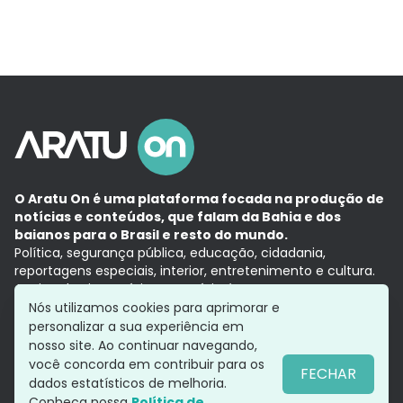
O Aratu On é uma plataforma focada na produção de
notícias e conteúdos, que falam da Bahia e dos
baianos para o Brasil e resto do mundo.
Política, segurança pública, educação, cidadania,
reportagens especiais, interior, entretenimento e cultura.
Aqui, tudo vira notícia e a notícia é no tempo presente,
com a credibilidade do
Grupo Aratu.
Nós utilizamos cookies para aprimorar e
Grupo Aratu
Política de privacidade
Anuncie conosco
personalizar a sua experiência em
nosso site. Ao continuar navegando,
você concorda em contribuir para os
FECHAR
dados estatísticos de melhoria.
Siga-nos
Conheça nossa
Política de