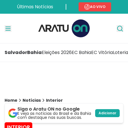
Últimas Notícias
AO VIVO
Salvador
Bahia
Eleições 2026
EC Bahia
EC Vitória
Loteri
Home
Notícias
Interior
Siga o Aratu ON no Google
E veja as notícias do Brasil e da Bahia
Adicionar
com destaque nas suas buscas.
INTERIOR