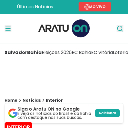
Últimas Notícias
AO VIVO
Salvador
Bahia
Eleições 2026
EC Bahia
EC Vitória
Loteri
Home
Notícias
Interior
Siga o Aratu ON no Google
E veja as notícias do Brasil e da Bahia
Adicionar
com destaque nas suas buscas.
INTERIOR