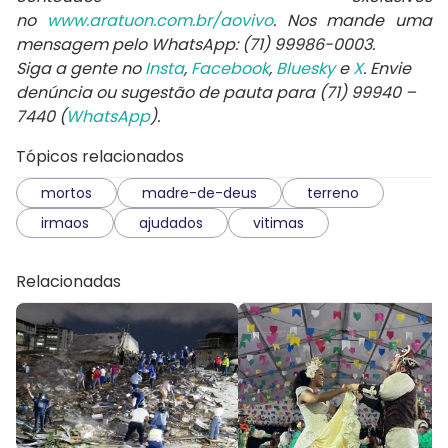
no
www.aratuon.com.br/aovivo
. Nos mande uma
mensagem pelo WhatsApp: (71) 99986-0003.
Siga a gente no
Insta
,
Facebook
,
Bluesky
e
X
. Envie
denúncia ou sugestão de pauta para (71) 99940 –
7440 (
WhatsApp
).
Tópicos relacionados
mortos
madre-de-deus
terreno
irmaos
ajudados
vitimas
Relacionadas