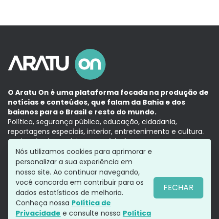
O Aratu On é uma plataforma focada na produção de
notícias e conteúdos, que falam da Bahia e dos
baianos para o Brasil e resto do mundo.
Política, segurança pública, educação, cidadania,
reportagens especiais, interior, entretenimento e cultura.
Aqui, tudo vira notícia e a notícia é no tempo presente,
com a credibilidade do
Grupo Aratu.
Nós utilizamos cookies para aprimorar e
Grupo Aratu
Política de privacidade
Anuncie conosco
personalizar a sua experiência em
nosso site. Ao continuar navegando,
você concorda em contribuir para os
FECHAR
dados estatísticos de melhoria.
Siga-nos
Conheça nossa
Política de
Privacidade
e consulte nossa
Política