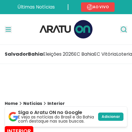
Últimas Notícias
AO VIVO
Salvador
Bahia
Eleições 2026
EC Bahia
EC Vitória
Loteri
Home
Notícias
Interior
Siga o Aratu ON no Google
E veja as notícias do Brasil e da Bahia
Adicionar
com destaque nas suas buscas.
INTERIOR