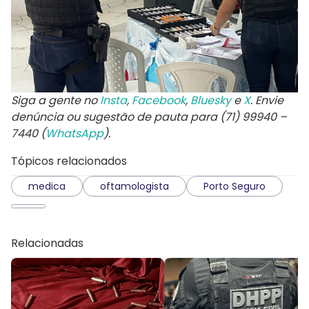
Siga a gente no
Insta
,
Facebook
,
Bluesky
e
X
. Envie
denúncia ou sugestão de pauta para (71) 99940 –
7440 (
WhatsApp
).
Tópicos relacionados
medica
oftamologista
Porto Seguro
Relacionadas