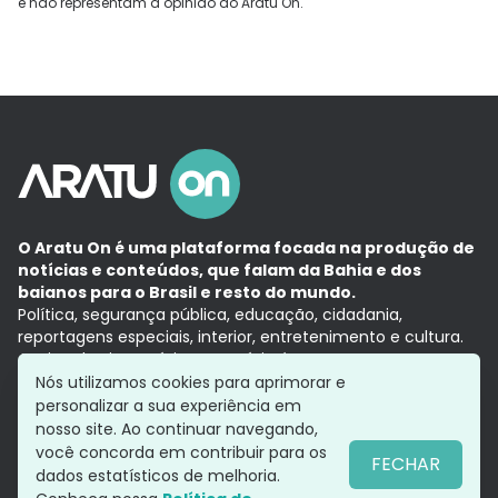
e não representam a opinião do Aratu On.
O Aratu On é uma plataforma focada na produção de
notícias e conteúdos, que falam da Bahia e dos
baianos para o Brasil e resto do mundo.
Política, segurança pública, educação, cidadania,
reportagens especiais, interior, entretenimento e cultura.
Aqui, tudo vira notícia e a notícia é no tempo presente,
com a credibilidade do
Grupo Aratu.
Nós utilizamos cookies para aprimorar e
Grupo Aratu
Política de privacidade
Anuncie conosco
personalizar a sua experiência em
nosso site. Ao continuar navegando,
você concorda em contribuir para os
FECHAR
dados estatísticos de melhoria.
Siga-nos