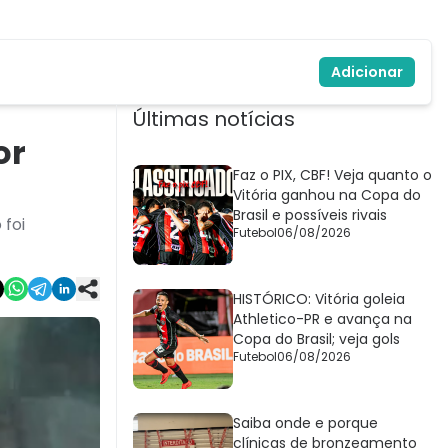
Adicionar
Últimas notícias
or
Faz o PIX, CBF! Veja quanto o
Vitória ganhou na Copa do
Brasil e possíveis rivais
 foi
Futebol
06/08/2026
HISTÓRICO: Vitória goleia
Athletico-PR e avança na
Copa do Brasil; veja gols
Futebol
06/08/2026
Saiba onde e porque
clínicas de bronzeamento