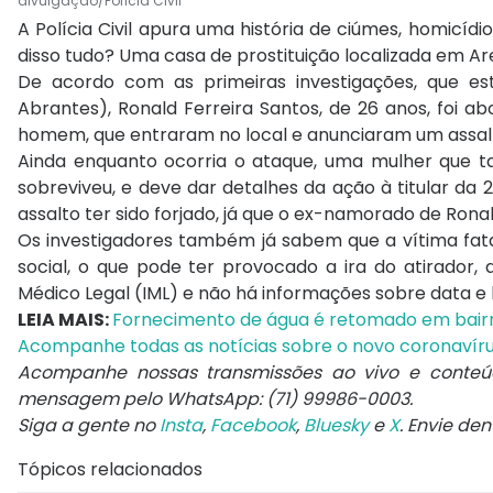
divulgação/Polícia Civil
A Polícia Civil apura uma história de ciúmes, homicíd
disso tudo? Uma casa de prostituição localizada em 
De acordo com as primeiras investigações, que est
Abrantes), Ronald Ferreira Santos, de 26 anos, foi 
homem, que entraram no local e anunciaram um assalto.
Ainda enquanto ocorria o ataque, uma mulher que ta
sobreviveu, e deve dar detalhes da ação à titular da 2
assalto ter sido forjado, já que o ex-namorado de Ron
Os investigadores também já sabem que a vítima fa
social, o que pode ter provocado a ira do atirador, 
Médico Legal (IML) e não há informações sobre data e 
LEIA MAIS:
Fornecimento de água é retomado em bairr
Acompanhe todas as notícias sobre o novo coronavír
Acompanhe nossas transmissões ao vivo e conteúd
mensagem pelo WhatsApp: (71) 99986-0003.
Siga a gente no
Insta
,
Facebook
,
Bluesky
e
X
. Envie de
Tópicos relacionados