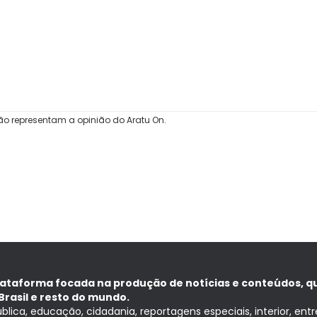
ão representam a opinião do Aratu On.
lataforma focada na produção de notícias e conteúdos, q
Brasil e resto do mundo.
ública, educação, cidadania, reportagens especiais, interior, ent