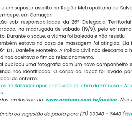
io e um suposto assalto na Região Metropolitana de Salv
Arembepe, em Camaçari.
ão sob responsabilidade da 26ª Delegacia Territorial
abordado, na madrugada de sábado (19/9), pelo ex-namo
 Durante o saque, a vítima foi baleada e não resistiu.
mbém estava na casa de massagem foi atingida. Ela fo
6ª DT, Danielle Monteiro. A Polícia Civil não descarta a 
ald não aceitava o fim do relacionamento.
tal publicou uma fotografia com um novo companheiro
ainda não identificado. O corpo do rapaz foi levado par
local do enterro.
os de Salvador após conclusão de obra da Embasa - Ar
us
.
os exclusivos no
www.aratuon.com.br/aovivo
.
Nos 
núncia ou sugestão de pauta para (71) 99940 – 7440 (
Wh