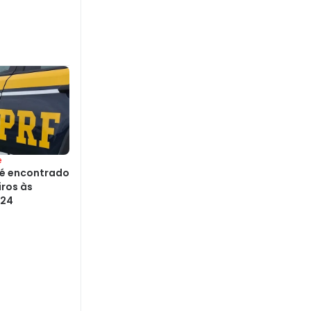
e
 é encontrado
ros às
324