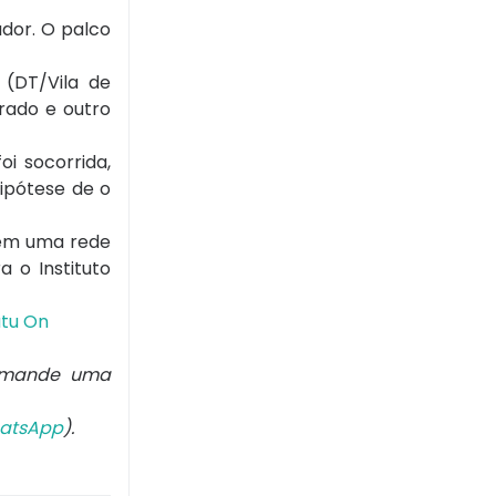
ador. O palco
 (DT/Vila de
rado e outro
i socorrida,
hipótese de o
 em uma rede
a o Instituto
atu On
mande uma
atsApp
).