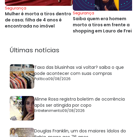
Segurança
Segurança
Mulher é morta a tiros dentro
Saiba quem era homem
de casa; filha de 4 anos é
morto a tiros em frente a
encontrada no imóvel
shopping em Lauro de Freit
Últimas notícias
Taxa das blusinhas vai voltar? saiba o que
pode acontecer com suas compras
Política
09/08/2026
Alinne Rosa registra boletim de ocorrência
após ser atingida por copo
Entretenimento
09/08/2026
Douglas Franklin, um dos maiores ídolos do
Bahia, morre aos 76 anos