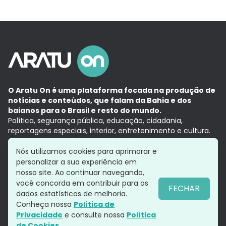
O Aratu On é uma plataforma focada na produção de
notícias e conteúdos, que falam da Bahia e dos
baianos para o Brasil e resto do mundo.
Política, segurança pública, educação, cidadania,
reportagens especiais, interior, entretenimento e cultura.
Aqui, tudo vira notícia e a notícia é no tempo presente,
com a credibilidade do
Grupo Aratu.
Nós utilizamos cookies para aprimorar e
Grupo Aratu
Política de privacidade
Anuncie conosco
personalizar a sua experiência em
nosso site. Ao continuar navegando,
você concorda em contribuir para os
FECHAR
dados estatísticos de melhoria.
Siga-nos
Conheça nossa
Política de
Privacidade
e consulte nossa
Política
de Cookies.