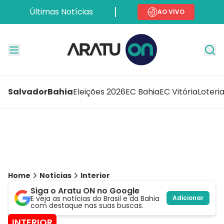
Últimas Notícias
AO VIVO
Salvador
Bahia
Eleições 2026
EC Bahia
EC Vitória
Loteri
Home
Notícias
Interior
Siga o Aratu ON no Google
E veja as notícias do Brasil e da Bahia
Adicionar
com destaque nas suas buscas.
INTERIOR