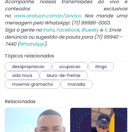
Acompanhe nossas transmissões ao vivo e
conteúdos exclusivos
no
www.aratuon.com.br/aovivo
. Nos mande uma
mensagem pelo WhatsApp: (71) 99986-0003.
Siga a gente no
Insta
,
Facebook
,
Bluesky
e
X
. Envie
denúncia ou sugestão de pauta para (71) 99940 –
7440 (
WhatsApp
).
Tópicos relacionados
desapropriacao
ocupacao
itinga
vida nova
lauro-de-freitas
moema-gramacho
moradia
Relacionadas