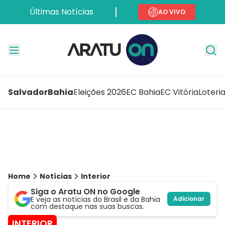
Últimas Notícias
AO VIVO
Salvador
Bahia
Eleições 2026
EC Bahia
EC Vitória
Loteri
Home
Notícias
Interior
Siga o Aratu ON no Google
E veja as notícias do Brasil e da Bahia
Adicionar
com destaque nas suas buscas.
INTERIOR