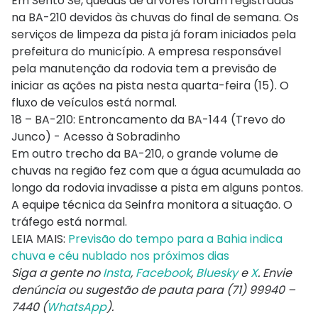
Em Sento Sé, quedas de árvores foram registradas
na BA-210 devidos às chuvas do final de semana. Os
serviços de limpeza da pista já foram iniciados pela
prefeitura do município. A empresa responsável
pela manutenção da rodovia tem a previsão de
iniciar as ações na pista nesta quarta-feira (15). O
fluxo de veículos está normal.
18 – BA-210: Entroncamento da BA-144 (Trevo do
Junco) - Acesso à Sobradinho
Em outro trecho da BA-210, o grande volume de
chuvas na região fez com que a água acumulada ao
longo da rodovia invadisse a pista em alguns pontos.
A equipe técnica da Seinfra monitora a situação. O
tráfego está normal.
LEIA MAIS:
Previsão do tempo para a Bahia indica
chuva e céu nublado nos próximos dias
Siga a gente no
Insta
,
Facebook
,
Bluesky
e
X
. Envie
denúncia ou sugestão de pauta para (71) 99940 –
7440 (
WhatsApp
).