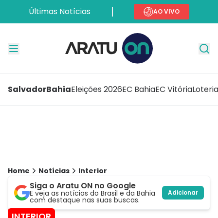
Últimas Notícias
AO VIVO
Salvador
Bahia
Eleições 2026
EC Bahia
EC Vitória
Loteri
Home
Notícias
Interior
Siga o Aratu ON no Google
E veja as notícias do Brasil e da Bahia
Adicionar
com destaque nas suas buscas.
INTERIOR