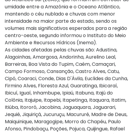
umidade entre a Amazônia e o Oceano Atlântico,
mantendo o céu nublado e chuvas com menor
intensidade na maior parte do estado, sendo os
volumes mais significativos esperados para a região
centro-oeste, segundo informou o Instituto do Meio
Ambiente e Recursos Hídricos (Inema).
As cidades afetadas pelas chuvas são: Adustina,
Alagoinhas, Amargosa, Andorinha, Aurelino Leal,
Barreiras, Boa Vista do Tupim, Caém, Camaçari,
Campo Formoso, Cansanção, Castro Alves, Catu,
Cipó, Coaraci, Conde, Dias D'Ávila, Euclides da Cunha,
Firmino Alves, Floresta Azul, Guaratinga, Ibicaraí,
Ibicuí, Iguaí, Inhambupe, Ipiaú, Itabuna, ⁠Itajú do
Colônia, Itajuipe, Itapebi, Itapetinga, Itaquara, Itatim,
Itiúba, Itororó, Jacobina, Jaguaquara, Jaguarari,
Jequié, Jiquiriçá, Jucuruçu, Macururé, Madre de Deus,
Maiquinique, Maragogipe, Morro do Chapéu, Paulo
Afonso, Pindobaçu, Poções, Pojuca, Quijingue, Rafael