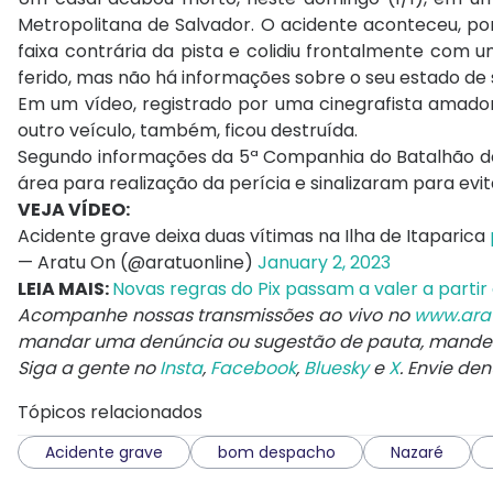
Metropolitana de Salvador. O acidente aconteceu, po
faixa contrária da pista e colidiu frontalmente com 
ferido, mas não há informações sobre o seu estado de 
Em um vídeo, registrado por uma cinegrafista amador
outro veículo, também, ficou destruída.
Segundo informações da 5ª Companhia do Batalhão de P
área para realização da perícia e sinalizaram para evi
VEJA VÍDEO:
Acidente grave deixa duas vítimas na Ilha de Itaparica
— Aratu On (@aratuonline)
January 2, 2023
LEIA MAIS:
Novas regras do Pix passam a valer a partir
Acompanhe nossas transmissões ao vivo no
www.ara
mandar uma denúncia ou sugestão de pauta, mand
Siga a gente no
Insta
,
Facebook
,
Bluesky
e
X
. Envie de
Tópicos relacionados
Acidente grave
bom despacho
Nazaré