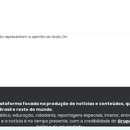
ão representam a opinião do Aratu On.
lataforma focada na produção de notícias e conteúdos, q
Brasil e resto do mundo.
ública, educação, cidadania, reportagens especiais, interior, ent
ia e a notícia é no tempo presente, com a credibilidade do
Grupo
Política de privacidade