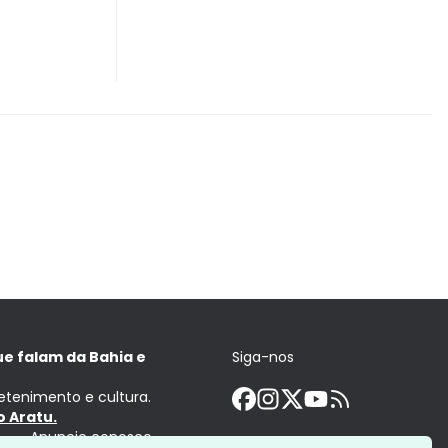
ue falam da Bahia e
Siga-nos
retenimento e cultura.
 Aratu.
Anuncie conosco