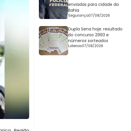
enviadas para cidade da
Bahia
Segurança
07/08/2026
Dupla Sena hoje: resultado
do concurso 2993 e
números sorteados
Loterias
07/08/2026
rica, Região