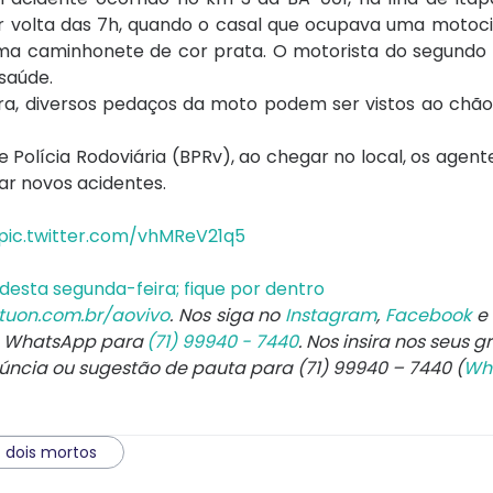
r volta das 7h, quando o casal que ocupava uma motocic
uma caminhonete de cor prata. O motorista do segundo 
saúde.
a, diversos pedaços da moto podem ser vistos ao chão.
olícia Rodoviária (BPRv), ao chegar no local, os agent
tar novos acidentes.
pic.twitter.com/vhMReV21q5
 desta segunda-feira; fique por dentro
tuon.com.br/aovivo
. Nos siga no
Instagram
,
Facebook
e
e WhatsApp para
(71) 99940 - 7440
. Nos insira nos seus g
núncia ou sugestão de pauta para (71) 99940 – 7440 (
Wh
dois mortos