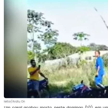
leitor/Aratu On
Um casal acabou morto, neste domingo (1/1), em um 