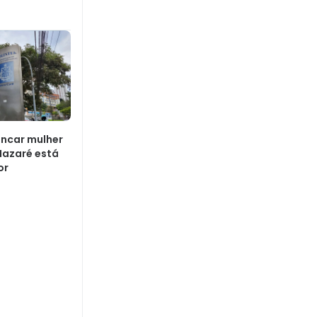
ancar mulher
Nazaré está
or