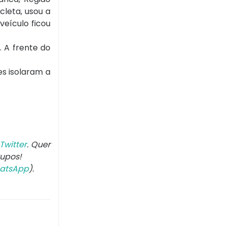
leta, usou a
veículo ficou
 A frente do
es isolaram a
Twitter
. Quer
rupos!
atsApp
).