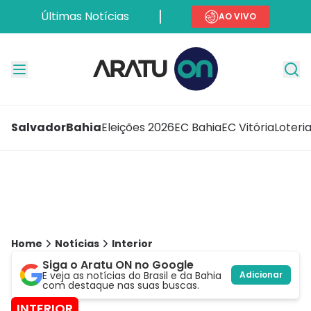
Últimas Notícias
AO VIVO
Salvador
Bahia
Eleições 2026
EC Bahia
EC Vitória
Loteri
Home
Notícias
Interior
Siga o Aratu ON no Google
E veja as notícias do Brasil e da Bahia
Adicionar
com destaque nas suas buscas.
INTERIOR