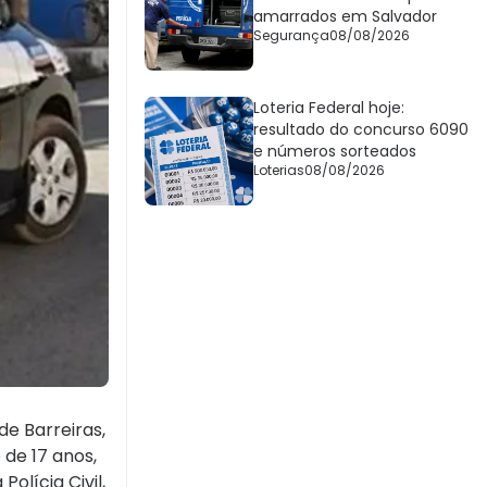
amarrados em Salvador
Segurança
08/08/2026
Loteria Federal hoje:
resultado do concurso 6090
e números sorteados
Loterias
08/08/2026
e Barreiras,
 de 17 anos,
olícia Civil,