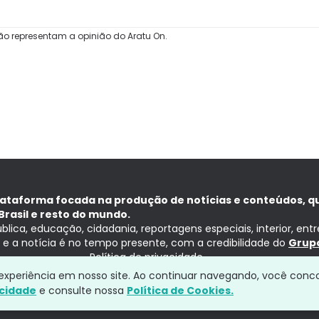
ão representam a opinião do Aratu On.
lataforma focada na produção de notícias e conteúdos, q
Brasil e resto do mundo.
ública, educação, cidadania, reportagens especiais, interior, ent
ia e a notícia é no tempo presente, com a credibilidade do
Grupo
Política de privacidade
a experiência em nosso site. Ao continuar navegando, você conc
acidade
e consulte nossa
Política de Cookies.