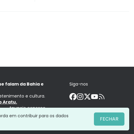
ue falam da Bahia e
Siga-nos
retenimento e cultura.
 Aratu.
Anuncie conosco
orda em contribuir para os dados
FECHAR