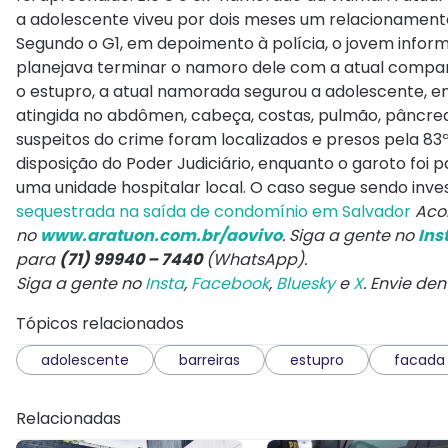
a adolescente viveu por dois meses um relacionament
Segundo o G1, em depoimento à polícia, o jovem info
planejava terminar o namoro dele com a atual companhe
o estupro, a atual namorada segurou a adolescente, en
atingida no abdômen, cabeça, costas, pulmão, pâncreas, 
suspeitos do crime foram localizados e presos pela 83ª
disposição do Poder Judiciário, enquanto o garoto foi p
uma unidade hospitalar local. O caso segue sendo invest
sequestrada na saída de condomínio em Salvador
Aco
no
www.aratuon.com.br/aovivo
. Siga a gente no
Ins
para
(71) 99940 – 7440
(WhatsApp).
Siga a gente no
Insta
,
Facebook
,
Bluesky
e
X
. Envie de
Tópicos relacionados
adolescente
barreiras
estupro
facada
Relacionadas