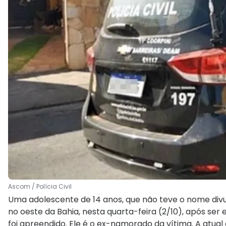
Ascom / Polícia Civil
Uma adolescente de 14 anos, que não teve o nome divu
no oeste da Bahia, nesta quarta-feira (2/10), após ser
foi apreendido. Ele é o ex-namorado da vítima. A atual 