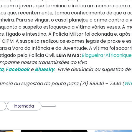
o com o jovem, que terminou e iniciou um namoro com a 
rmou que, recentemente, tomou conhecimento de que a a
ira. Para se vingar, o casal planejou o crime contra a 
quanto o suspeito esfaqueava a vítima várias vezes. A me
fígado e intestino. A Polícia Militar foi acionada e, após
 CIPM. A suspeita realizou os exames legais de praxe e es
ara a Vara da Infância e da Juventude. A vítima foi socor
igado pela Polícia Civil.
LEIA MAIS:
Blogueira ‘Africanique
mpanhe nossas transmissões ao vivo
ta
,
Facebook
e
Bluesky
. Envie denúncia ou sugestão de
núncia ou sugestão de pauta para (71) 99940 – 7440 (
Wh
internada