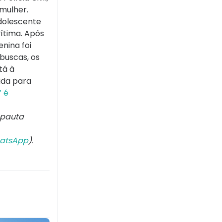
mulher.
dolescente
vítima. Após
nina foi
 buscas, os
tá à
rida para
’ é
 pauta
atsApp
).