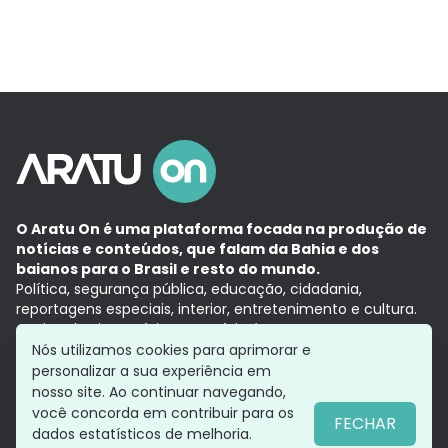
O Aratu On é uma plataforma focada na produção de
notícias e conteúdos, que falam da Bahia e dos
baianos para o Brasil e resto do mundo.
Política, segurança pública, educação, cidadania,
reportagens especiais, interior, entretenimento e cultura.
Aqui, tudo vira notícia e a notícia é no tempo presente,
com a credibilidade do
Grupo Aratu.
Nós utilizamos cookies para aprimorar e
Grupo Aratu
Política de privacidade
Anuncie conosco
personalizar a sua experiência em
nosso site. Ao continuar navegando,
você concorda em contribuir para os
FECHAR
dados estatísticos de melhoria.
Siga-nos