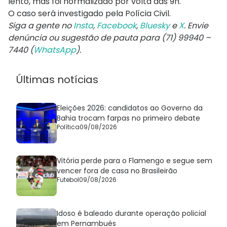
lento, mas foi normalizado por volta das 9h.
O caso será investigado pela Polícia Civil.
Siga a gente no
Insta
,
Facebook
,
Bluesky
e
X
. Envie
denúncia ou sugestão de pauta para (71) 99940 –
7440 (
WhatsApp
).
Últimas notícias
Eleições 2026: candidatos ao Governo da
Bahia trocam farpas no primeiro debate
Política
09/08/2026
Vitória perde para o Flamengo e segue sem
vencer fora de casa no Brasileirão
Futebol
09/08/2026
Idoso é baleado durante operação policial
em Pernambués