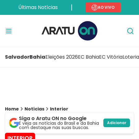
Últimas Notícias
AO VIVO
Salvador
Bahia
Eleições 2026
EC Bahia
EC Vitória
Loteri
Home
Notícias
Interior
Siga o Aratu ON no Google
E veja as notícias do Brasil e da Bahia
Adicionar
com destaque nas suas buscas.
INTERIOR