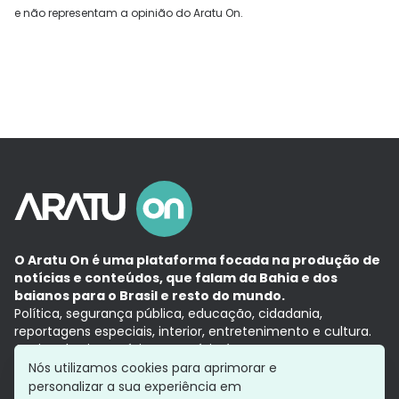
e não representam a opinião do Aratu On.
O Aratu On é uma plataforma focada na produção de
notícias e conteúdos, que falam da Bahia e dos
baianos para o Brasil e resto do mundo.
Política, segurança pública, educação, cidadania,
reportagens especiais, interior, entretenimento e cultura.
Aqui, tudo vira notícia e a notícia é no tempo presente,
com a credibilidade do
Grupo Aratu.
Nós utilizamos cookies para aprimorar e
Grupo Aratu
Política de privacidade
Anuncie conosco
personalizar a sua experiência em