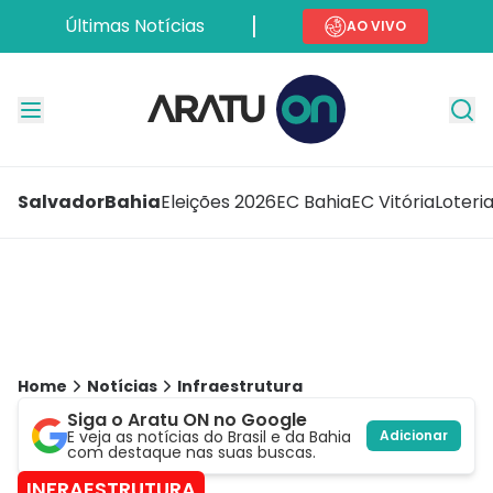
Últimas Notícias
AO VIVO
Salvador
Bahia
Eleições 2026
EC Bahia
EC Vitória
Loteri
Home
Notícias
Infraestrutura
Siga o Aratu ON no Google
E veja as notícias do Brasil e da Bahia
Adicionar
com destaque nas suas buscas.
INFRAESTRUTURA