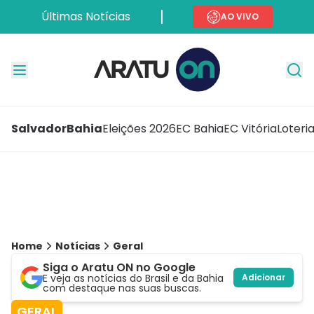
Últimas Notícias
AO VIVO
Salvador
Bahia
Eleições 2026
EC Bahia
EC Vitória
Loteri
Home
Notícias
Geral
Siga o Aratu ON no Google
E veja as notícias do Brasil e da Bahia
Adicionar
com destaque nas suas buscas.
GERAL