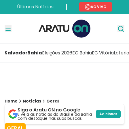
Últimas Notícias
AO VIVO
Salvador
Bahia
Eleições 2026
EC Bahia
EC Vitória
Loteri
Home
Notícias
Geral
Siga o Aratu ON no Google
E veja as notícias do Brasil e da Bahia
Adicionar
com destaque nas suas buscas.
GERAL