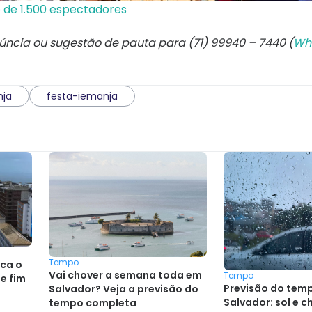
 de 1.500 espectadores
núncia ou sugestão de pauta para (71) 99940 – 7440 (
Wh
nja
festa-iemanja
Tempo
ica o
Vai chover a semana toda em
Tempo
e fim
Previsão do tem
Salvador? Veja a previsão do
Salvador: sol e c
tempo completa