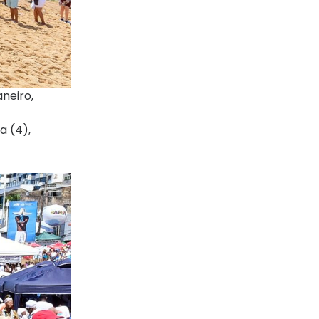
neiro,
a (4),