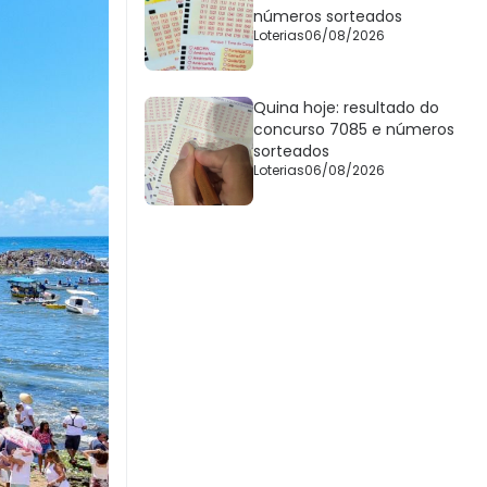
números sorteados
Loterias
06/08/2026
Quina hoje: resultado do
concurso 7085 e números
sorteados
Loterias
06/08/2026