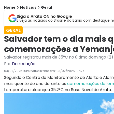
Home
Notícias
Geral
Siga o Aratu ON no Google
E veja as notícias do Brasil e da Bahia com destaque n
GERAL
Salvador tem o dia mais 
comemorações a Yemanj
Salvador registrou mais de 35°C no último domingo (2)
Por
Da redação
.
03/02/2025 10h02
Atualizado em:
03/02/2025 10h27
Segundo o Centro de Monitoramento de Alerta e Alarme
mais quente do ano durante as
comemorações de Iem
temperatura alcançou 35,2°C na Base Naval de Aratu.