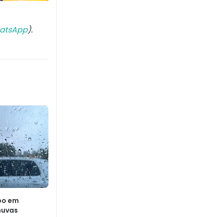
atsApp
).
po em
huvas