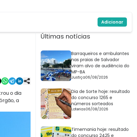
Adicionar
Últimas notícias
Barraqueiros e ambulantes
nas praias de Salvador
viram alvo de audiência do
MP-BA
Justiça
06/08/2026
Dia de Sorte hoje: resultado
rou o dia
do concurso 1265 e
órgão, a
números sorteados
Loterias
06/08/2026
Timemania hoje: resultado
do concurso 2425 e