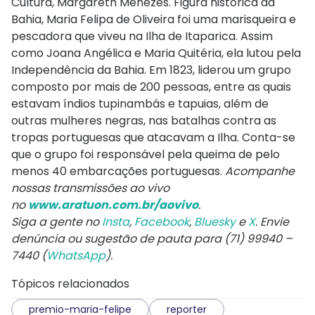
Cultura, Margareth Menezes. Figura histórica da
Bahia, Maria Felipa de Oliveira foi uma marisqueira e
pescadora que viveu na Ilha de Itaparica. Assim
como Joana Angélica e Maria Quitéria, ela lutou pela
Independência da Bahia. Em 1823, liderou um grupo
composto por mais de 200 pessoas, entre as quais
estavam índios tupinambás e tapuias, além de
outras mulheres negras, nas batalhas contra as
tropas portuguesas que atacavam a Ilha. Conta-se
que o grupo foi responsável pela queima de pelo
menos 40 embarcações portuguesas.
Acompanhe
nossas transmissões ao vivo
no
www.aratuon.com.br/aovivo
.
Siga a gente no
Insta
,
Facebook
,
Bluesky
e
X
. Envie
denúncia ou sugestão de pauta para (71) 99940 –
7440 (
WhatsApp
).
Tópicos relacionados
premio-maria-felipe
reporter