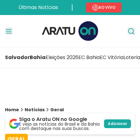
Últimas Notícias
AO VIVO
Salvador
Bahia
Eleições 2026
EC Bahia
EC Vitória
Loteri
Home
Notícias
Geral
Siga o Aratu ON no Google
E veja as notícias do Brasil e da Bahia
Adicionar
com destaque nas suas buscas.
GERAL