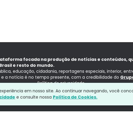
lataforma focada na produção de notícias e conteúdos, q
Brasil e resto do mundo.
ública, educação, cidadania, reportagens especiais, interior, ent
ia e a notícia é no tempo presente, com a credibilidade do
Grupo
Política de privacidade
a experiência em nosso site. Ao continuar navegando, você conc
acidade
e consulte nossa
Política de Cookies.