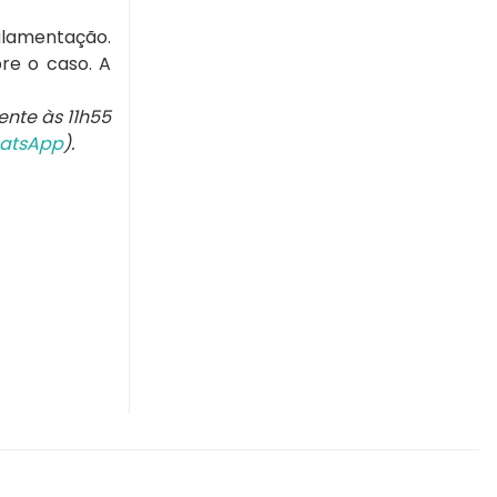
ulamentação.
re o caso. A
ente às 11h55
atsApp
).