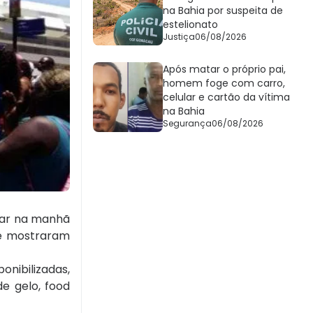
na Bahia por suspeita de
estelionato
Justiça
06/08/2026
Após matar o próprio pai,
homem foge com carro,
celular e cartão da vítima
na Bahia
Segurança
06/08/2026
tar na manhã
se mostraram
onibilizadas,
e gelo, food