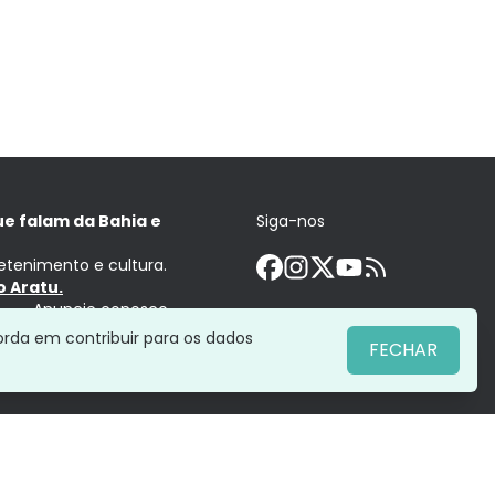
ue falam da Bahia e
Siga-nos
retenimento e cultura.
 Aratu.
Anuncie conosco
orda em contribuir para os dados
FECHAR