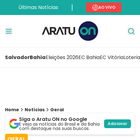
Últimas Notícias
AO VIVO
Salvador
Bahia
Eleições 2026
EC Bahia
EC Vitória
Loteri
Home
Notícias
Geral
Siga o Aratu ON no Google
E veja as notícias do Brasil e da Bahia
Adicionar
com destaque nas suas buscas.
GERAL