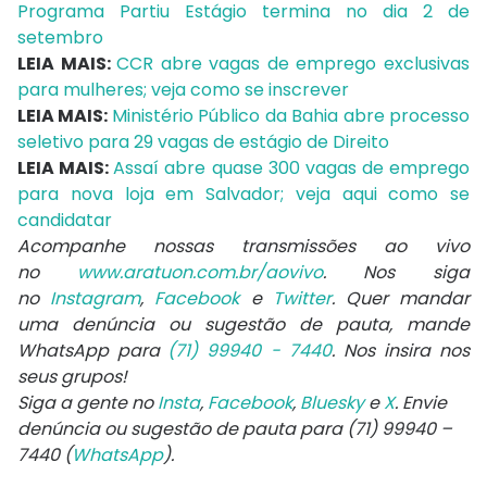
Programa Partiu Estágio termina no dia 2 de
setembro
LEIA MAIS:
CCR abre vagas de emprego exclusivas
para mulheres; veja como se inscrever
LEIA MAIS:
Ministério Público da Bahia abre processo
seletivo para 29 vagas de estágio de Direito
LEIA MAIS:
Assaí abre quase 300 vagas de emprego
para nova loja em Salvador; veja aqui como se
candidatar
Acompanhe nossas transmissões ao vivo
no
www.aratuon.com.br/aovivo
. Nos siga
no
Instagram
,
Facebook
e
Twitter
. Quer mandar
uma denúncia ou sugestão de pauta, mande
WhatsApp para
(71) 99940 - 7440
. Nos insira nos
seus grupos!
Siga a gente no
Insta
,
Facebook
,
Bluesky
e
X
. Envie
denúncia ou sugestão de pauta para (71) 99940 –
7440 (
WhatsApp
).