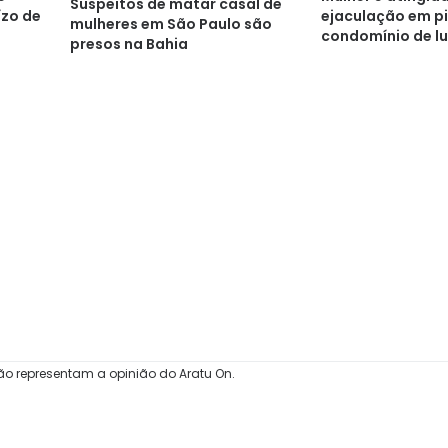
Suspeitos de matar casal de
ejaculação em pi
ízo de
mulheres em São Paulo são
condomínio de l
presos na Bahia
Salvador
ão representam a opinião do Aratu On.