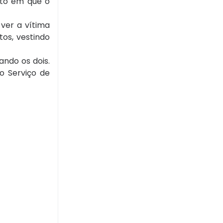
nto em que o
ver a vítima
os, vestindo
ando os dois.
o Serviço de