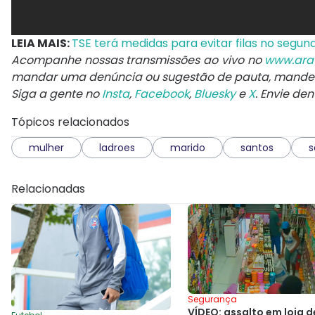
LEIA MAIS:
TSE terá medidas para evitar filas no segund
Acompanhe nossas transmissões ao vivo no
www.ara
mandar uma denúncia ou sugestão de pauta, mand
Siga a gente no
Insta
,
Facebook
,
Bluesky
e
X
. Envie de
Tópicos relacionados
mulher
ladroes
marido
santos
s
Relacionadas
Segurança
VÍDEO: assalto em loja d