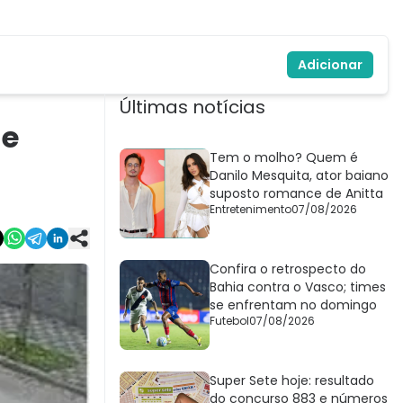
Adicionar
Últimas notícias
de
Tem o molho? Quem é
Danilo Mesquita, ator baiano
suposto romance de Anitta
Entretenimento
07/08/2026
Confira o retrospecto do
Bahia contra o Vasco; times
se enfrentam no domingo
Futebol
07/08/2026
Super Sete hoje: resultado
do concurso 883 e números