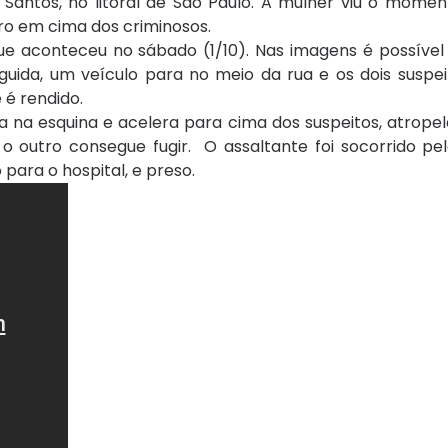
Santos, no litoral de São Paulo. A mulher viu o mome
rro em cima dos criminosos.
 aconteceu no sábado (1/10). Nas imagens é possível 
ida, um veículo para no meio da rua e os dois suspeit
 é rendido.
a na esquina e acelera para cima dos suspeitos, atropel
 outro consegue fugir. O assaltante foi socorrido pel
ara o hospital, e preso.