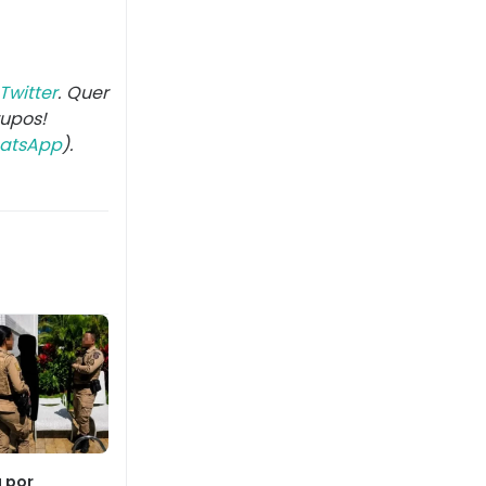
Twitter
. Quer
rupos!
atsApp
).
a por