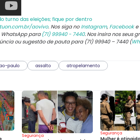
o turno das eleições; fique por dentro
tuon.com.br/aovivo
. Nos siga no
Instagram
,
Facebook
e
e WhatsApp para
(71) 99940 - 7440
. Nos insira nos seus g
núncia ou sugestão de pauta para (71) 99940 – 7440 (
Wh
ao-paulo
assalto
atropelamento
Segurança
Segurança
Mulher é atingid
e