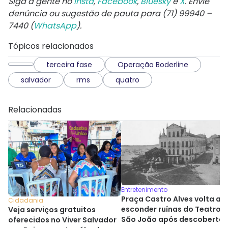
Siga a gente no
Insta
,
Facebook
,
Bluesky
e
X
. Envie
denúncia ou sugestão de pauta para (71) 99940 –
7440 (
WhatsApp
).
Tópicos relacionados
terceira fase
Operação Boderline
salvador
rms
quatro
Relacionadas
Entretenimento
Praça Castro Alves volta a
Cidadania
esconder ruínas do Teatro
Veja serviços gratuitos
São João após descoberta
oferecidos no Viver Salvador