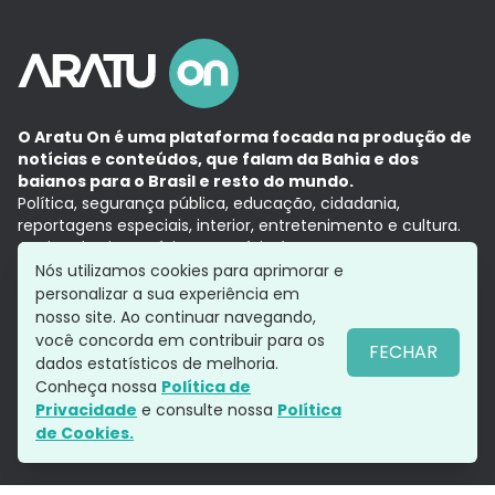
O Aratu On é uma plataforma focada na produção de
notícias e conteúdos, que falam da Bahia e dos
baianos para o Brasil e resto do mundo.
Política, segurança pública, educação, cidadania,
reportagens especiais, interior, entretenimento e cultura.
Aqui, tudo vira notícia e a notícia é no tempo presente,
com a credibilidade do
Grupo Aratu.
Nós utilizamos cookies para aprimorar e
Grupo Aratu
Política de privacidade
Anuncie conosco
personalizar a sua experiência em
nosso site. Ao continuar navegando,
você concorda em contribuir para os
FECHAR
dados estatísticos de melhoria.
Siga-nos
Conheça nossa
Política de
Privacidade
e consulte nossa
Política
de Cookies.