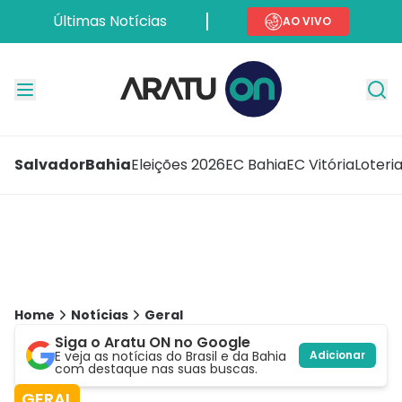
Últimas Notícias
AO VIVO
Salvador
Bahia
Eleições 2026
EC Bahia
EC Vitória
Loteri
Home
Notícias
Geral
Siga o Aratu ON no Google
E veja as notícias do Brasil e da Bahia
Adicionar
com destaque nas suas buscas.
GERAL