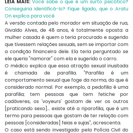
LEIA MAIS:
Você sabe o que é um surto psicótico?
Conseguiria identificá-lo? Fique ligado, que o Aratu
On explica para você
A versão contada pelo morador em situação de rua,
Givaldo Alves, de 48 anos, é totalmente oposta: a
mulher casada é quem o teria procurado e sugerido
que tivessem relações sexuais, sem se importar com
a condição financeira dele. Ela teria perguntado se
ele queria "namorar" com ela e sugerido o carro.
O médico explica que essa atração sexual inusitada
é chamada de parafilia. "Parafilia é um
comportamento sexual que foge da norma, do que é
considerado normal. Por exemplo, a pedofilia é uma
parafilia; tem pessoas que tem fetiche por
cadáveres, os 'voyeurs' gostam de ver os outros
[praticando sexo]... existe até a riparofilia, que é um
termo para pessoas que gostam de ter relação com
pessoas [consideradas] feias e sujas", acrescenta.
O caso está sendo investigado pela Polícia Civil do