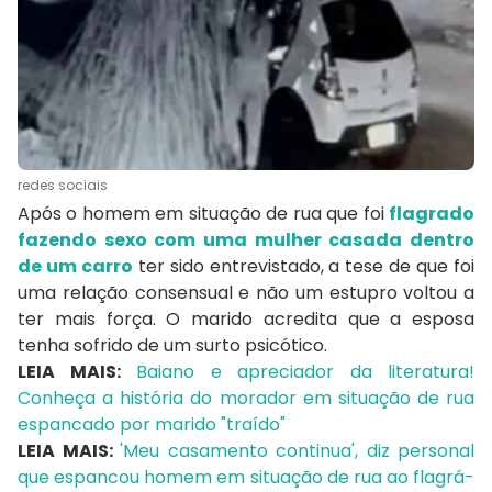
redes sociais
Após o homem em situação de rua que foi
flagrado
fazendo sexo com uma mulher casada dentro
de um carro
ter sido entrevistado, a tese de que foi
uma relação consensual e não um estupro voltou a
ter mais força. O marido acredita que a esposa
tenha sofrido de um surto psicótico.
LEIA MAIS:
Baiano e apreciador da literatura!
Conheça a história do morador em situação de rua
espancado por marido "traído"
LEIA MAIS:
'Meu casamento continua', diz personal
que espancou homem em situação de rua ao flagrá-