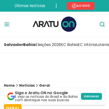
Últimas Notícias
AO VIVO
Salvador
Bahia
Eleições 2026
EC Bahia
EC Vitória
Loteri
Home
Notícias
Geral
Siga o Aratu ON no Google
E veja as notícias do Brasil e da Bahia
Adicionar
com destaque nas suas buscas.
GERAL