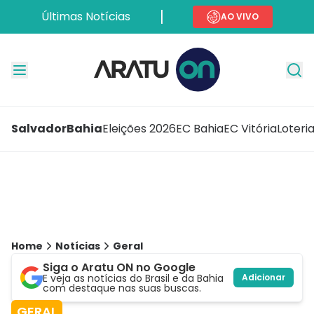
Últimas Notícias
AO VIVO
Salvador
Bahia
Eleições 2026
EC Bahia
EC Vitória
Loteri
Home
Notícias
Geral
Siga o Aratu ON no Google
E veja as notícias do Brasil e da Bahia
Adicionar
com destaque nas suas buscas.
GERAL