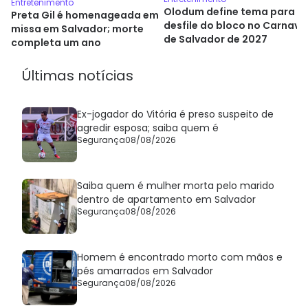
Entretenimento
Olodum define tema para
Preta Gil é homenageada em
desfile do bloco no Carnava
missa em Salvador; morte
de Salvador de 2027
completa um ano
Últimas notícias
Ex-jogador do Vitória é preso suspeito de
agredir esposa; saiba quem é
Segurança
08/08/2026
Saiba quem é mulher morta pelo marido
dentro de apartamento em Salvador
Segurança
08/08/2026
Homem é encontrado morto com mãos e
pés amarrados em Salvador
Segurança
08/08/2026