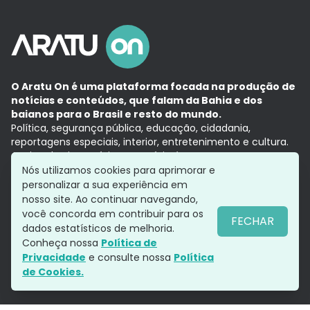
O Aratu On é uma plataforma focada na produção de
notícias e conteúdos, que falam da Bahia e dos
baianos para o Brasil e resto do mundo.
Política, segurança pública, educação, cidadania,
reportagens especiais, interior, entretenimento e cultura.
Aqui, tudo vira notícia e a notícia é no tempo presente,
com a credibilidade do
Grupo Aratu.
Nós utilizamos cookies para aprimorar e
Grupo Aratu
Política de privacidade
Anuncie conosco
personalizar a sua experiência em
nosso site. Ao continuar navegando,
você concorda em contribuir para os
FECHAR
dados estatísticos de melhoria.
Siga-nos
Conheça nossa
Política de
Privacidade
e consulte nossa
Política
de Cookies.