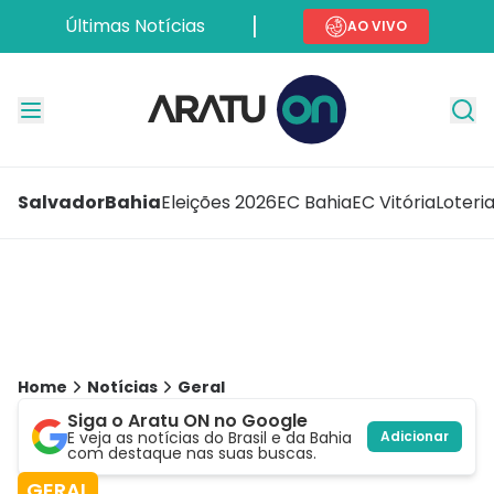
Últimas Notícias
AO VIVO
Salvador
Bahia
Eleições 2026
EC Bahia
EC Vitória
Loteri
Home
Notícias
Geral
Siga o Aratu ON no Google
E veja as notícias do Brasil e da Bahia
Adicionar
com destaque nas suas buscas.
GERAL