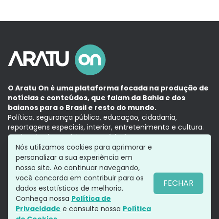
O Aratu On é uma plataforma focada na produção de
notícias e conteúdos, que falam da Bahia e dos
baianos para o Brasil e resto do mundo.
Política, segurança pública, educação, cidadania,
reportagens especiais, interior, entretenimento e cultura.
Aqui, tudo vira notícia e a notícia é no tempo presente,
com a credibilidade do
Grupo Aratu.
Nós utilizamos cookies para aprimorar e
Grupo Aratu
Política de privacidade
Anuncie conosco
personalizar a sua experiência em
nosso site. Ao continuar navegando,
você concorda em contribuir para os
FECHAR
dados estatísticos de melhoria.
Siga-nos
Conheça nossa
Política de
Privacidade
e consulte nossa
Política