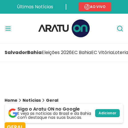
Últimas Notícias
AO VIVO
Salvador
Bahia
Eleições 2026
EC Bahia
EC Vitória
Loteri
Home
Notícias
Geral
Siga o Aratu ON no Google
E veja as notícias do Brasil e da Bahia
Adicionar
com destaque nas suas buscas.
GERAL