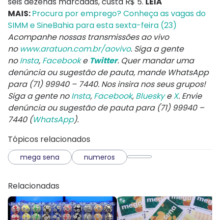
seis dezenas marcadas, custa R$ 5.
LEIA
MAIS:
Procura por emprego? Conheça as vagas do
SIMM e SineBahia para esta sexta-feira (23)
Acompanhe nossas transmissões ao vivo
no
www.aratuon.com.br/aovivo
. Siga a gente
no
Insta
,
Facebook
e
Twitter
. Quer mandar uma
denúncia ou sugestão de pauta, mande WhatsApp
para
(71) 99940 – 7440
. Nos insira nos seus grupos!
Siga a gente no
Insta
,
Facebook
,
Bluesky
e
X
. Envie
denúncia ou sugestão de pauta para (71) 99940 –
7440 (
WhatsApp
).
Tópicos relacionados
mega sena
numeros
Relacionadas