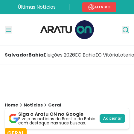
Últimas Notícias
AO VIVO
Salvador
Bahia
Eleições 2026
EC Bahia
EC Vitória
Loteri
Home
Notícias
Geral
Siga o Aratu ON no Google
E veja as notícias do Brasil e da Bahia
Adicionar
com destaque nas suas buscas.
GERAL