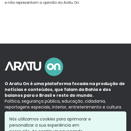
e não representam a opinião do Aratu On.
O Aratu On é uma plataforma focada na produção de
notícias e conteúdos, que falam da Bahia e dos
baianos para o Brasil e resto do mundo.
Política, segurança pública, educação, cidadania,
reportagens especiais, interior, entretenimento e cultura.
Aqui, tudo vira notícia e a notícia é no tempo presente,
com a credibilidade do
Grupo Aratu.
Nós utilizamos cookies para aprimorar e
Grupo Aratu
Política de privacidade
Anuncie conosco
personalizar a sua experiência em