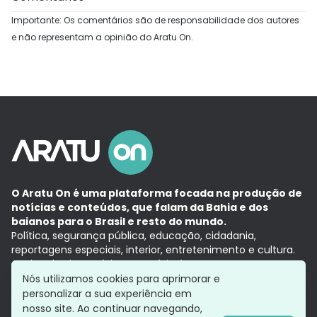
Importante: Os comentários são de responsabilidade dos autores
e não representam a opinião do Aratu On.
O Aratu On é uma plataforma focada na produção de
notícias e conteúdos, que falam da Bahia e dos
baianos para o Brasil e resto do mundo.
Política, segurança pública, educação, cidadania,
reportagens especiais, interior, entretenimento e cultura.
Aqui, tudo vira notícia e a notícia é no tempo presente,
com a credibilidade do
Grupo Aratu.
Nós utilizamos cookies para aprimorar e
Grupo Aratu
Política de privacidade
Anuncie conosco
personalizar a sua experiência em
nosso site. Ao continuar navegando,