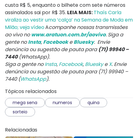
custa R$ 5, enquanto o bilhete com sete números
assinalados sai por R$ 35.
LEIA MAIS:
Thaís Carla
viraliza ao vestir uma ‘calça’ na Semana de Moda em
Milão; veja vídeo
A
companhe nossas transmissões
ao vivo no
www.aratuon.com.br/aovivo
. Siga a
gente no
Insta
,
Facebook
e
Bluesky
. Envie
denúncia ou sugestão de pauta para
(71) 99940 –
7440
(WhatsApp).
Siga a gente no
Insta
,
Facebook
,
Bluesky
e
X
. Envie
denúncia ou sugestão de pauta para (71) 99940 –
7440 (
WhatsApp
).
Tópicos relacionados
mega sena
numeros
quina
sorteio
Relacionadas