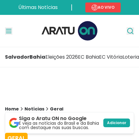
Últimas Notícias
AO VIVO
Salvador
Bahia
Eleições 2026
EC Bahia
EC Vitória
Loteri
Home
Notícias
Geral
Siga o Aratu ON no Google
E veja as notícias do Brasil e da Bahia
Adicionar
com destaque nas suas buscas.
GERAL