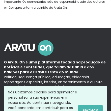
Importante: Os comentários são de responsabilidade dos autores
e não representam a opinião do Aratu On.
O Aratu On é uma plataforma focada na produção de
notícias e conteúdos, que falam da Bahia e dos
baianos para o Brasil e resto do mundo.
Política, segurança pública, educação, cidadania,
reportagens especiais, interior, entretenimento e cultura.
Aqui, tudo vira notícia e a notícia é no tempo presente,
com a credibilidade do
Grupo Aratu.
Nós utilizamos cookies para aprimorar e
Grupo Aratu
Política de privacidade
Anuncie conosco
personalizar a sua experiência em
nosso site. Ao continuar navegando,
você concorda em contribuir para os
FECHAR