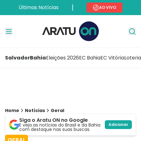
Últimas Notícias
AO VIVO
Salvador
Bahia
Eleições 2026
EC Bahia
EC Vitória
Loteri
Home
Notícias
Geral
Siga o Aratu ON no Google
E veja as notícias do Brasil e da Bahia
Adicionar
com destaque nas suas buscas.
GERAL