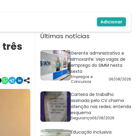
Adicionar
Últimas notícias
 três
Gerente administrativo e
almoxarife: Veja vagas de
emprego do SIMM nesta
sexta
Empregos e
06/08/2026
Concursos
Carteira de trabalho
assinada pelo CV chama
atenção nas redes; entenda
esquema
Segurança
06/08/2026
Educação inclusiva: