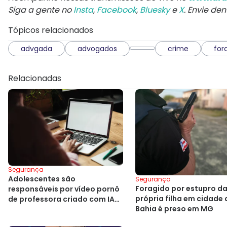
Siga a gente no
Insta
,
Facebook
,
Bluesky
e
X
. Envie de
Tópicos relacionados
advgada
advogados
crime
for
Relacionadas
Segurança
Adolescentes são
Segurança
Foragido por estupro d
responsáveis por vídeo pornô
própria filha em cidade 
de professora criado com IA
Bahia é preso em MG
na Bahia