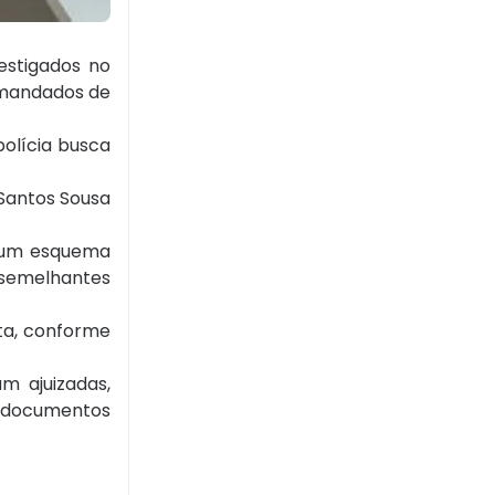
estigados no
m mandados de
polícia busca
 Santos Sousa
m um esquema
 semelhantes
ita, conforme
m ajuizadas,
o documentos