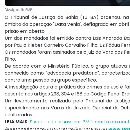
Divulgação/MP
O Tribunal de Justiça da Bahia (TJ-BA) ordenou, na 
âmbito da operação "Data Venia", deflagrada em abril
prisão em aberto.
Um dos mandados foi emitido contra Lais Andrada Barr
por Paulo Kleber Carneiro Carvalho Filho; Liz Fádua Fern
Os mandados foram assinados pelo juiz da Vara dos Fei
Filho.
De acordo com o Ministério Público, o grupo atuava
conhecido como "advocacia predatória", caracteri
contra uma pessoa ou grupo específico.
A investigação apura a prática dos crimes de uso e f
descrito nos artigos 298, 304 e 168 do Código Penal Bras
Um levantamento realizado pelo Tribunal de Justiça 
especialmente nas Varas do Juizado Especial de Defe
adulterados.
LEIA MAIS:
Suspeito de assassinar PM é morto em conf
Acompanhe nossas transmissões ao vivo no
www.ara