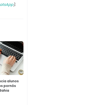
atsApp
).
ncia alunos
os pornôs
 Bahia