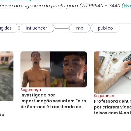
núncia ou sugestão de pauta para (71) 99940 – 7440 (
Wh
agidos
influencer
mp
publico
Segurança
Investigado por
Segurança
importunação sexual em Feira
Professora denu
de Santana é transferido de
por criarem víde
a
presídio
falsos com IA na
da