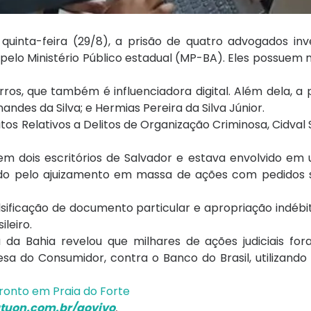
quinta-feira (29/8), a prisão de quatro advogados inv
 pelo Ministério Público estadual (MP-BA). Eles possue
os, que também é influenciadora digital. Além dela, a 
andes da Silva; e Hermias Pereira da Silva Júnior.
tos Relativos a Delitos de Organização Criminosa, Cidval
 em dois escritórios de Salvador e estava envolvido e
zado pelo ajuizamento em massa de ações com pedidos
alsificação de documento particular e apropriação indéb
ileiro.
da Bahia revelou que milhares de ações judiciais fora
sa do Consumidor, contra o Banco do Brasil, utilizand
ronto em Praia do Forte
tuon.com.br/aovivo
.