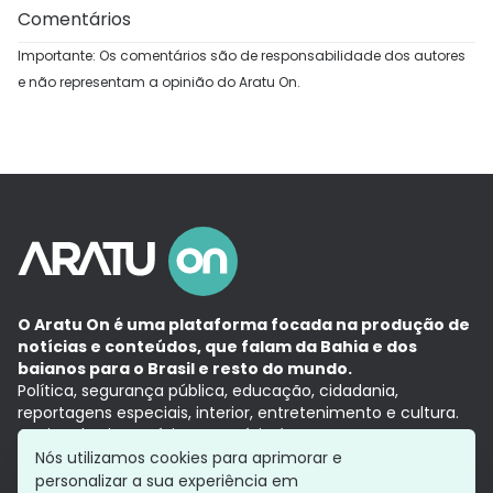
Comentários
Importante: Os comentários são de responsabilidade dos autores
e não representam a opinião do Aratu On.
O Aratu On é uma plataforma focada na produção de
notícias e conteúdos, que falam da Bahia e dos
baianos para o Brasil e resto do mundo.
Política, segurança pública, educação, cidadania,
reportagens especiais, interior, entretenimento e cultura.
Aqui, tudo vira notícia e a notícia é no tempo presente,
com a credibilidade do
Grupo Aratu.
Nós utilizamos cookies para aprimorar e
Grupo Aratu
Política de privacidade
Anuncie conosco
personalizar a sua experiência em