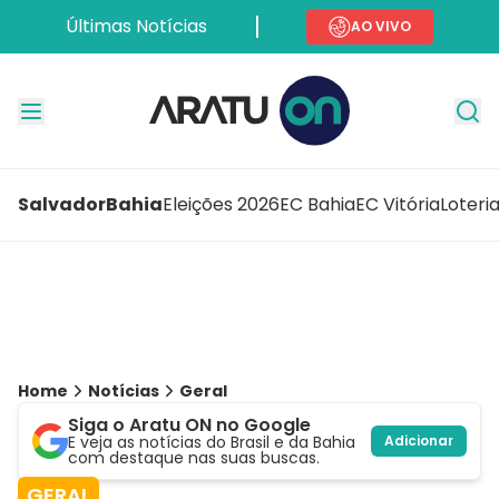
Últimas Notícias
AO VIVO
Salvador
Bahia
Eleições 2026
EC Bahia
EC Vitória
Loteri
Home
Notícias
Geral
Siga o Aratu ON no Google
E veja as notícias do Brasil e da Bahia
Adicionar
com destaque nas suas buscas.
GERAL