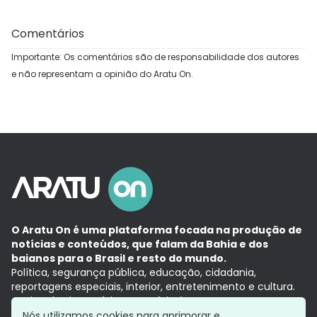
Comentários
Importante: Os comentários são de responsabilidade dos autores
e não representam a opinião do Aratu On.
O Aratu On é uma plataforma focada na produção de
notícias e conteúdos, que falam da Bahia e dos
baianos para o Brasil e resto do mundo.
Política, segurança pública, educação, cidadania,
reportagens especiais, interior, entretenimento e cultura.
Aqui, tudo vira notícia e a notícia é no tempo presente,
com a credibilidade do
Grupo Aratu.
Nós utilizamos cookies para aprimorar e