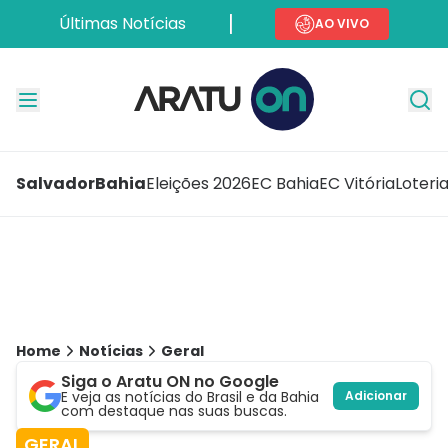
Últimas Notícias
AO VIVO
Salvador
Bahia
Eleições 2026
EC Bahia
EC Vitória
Loteri
Home
Notícias
Geral
Siga o Aratu ON no Google
E veja as notícias do Brasil e da Bahia
Adicionar
com destaque nas suas buscas.
GERAL