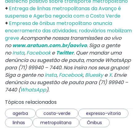
desfecho positivo sobre transporte metropolitano
+
Entrega de linhas metropolitanas da Avanço é
suspensa e Agerba negocia com a Costa Verde
+
Empresa de ônibus metropolitano anuncia
encerramento das atividades; rodoviários mobilizam
greve
Acompanhe nossas transmissões ao vivo
no
www.aratuon.com.br/aovivo
. Siga a gente
no
Insta
,
Facebook
e
Twitter
. Quer mandar uma
denúncia ou sugestão de pauta, mande WhatsApp
para
(71) 99940 – 7440
. Nos insira nos seus grupos!
Siga a gente no
Insta
,
Facebook
,
Bluesky
e
X
. Envie
denúncia ou sugestão de pauta para (71) 99940 –
7440 (
WhatsApp
).
Tópicos relacionados
agerba
costa-verde
expresso-vitoria
linhas
metropolitana
Ônibus