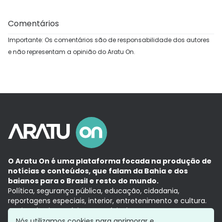
Comentários
Importante: Os comentários são de responsabilidade dos autores
e não representam a opinião do Aratu On.
O Aratu On é uma plataforma focada na produção de
notícias e conteúdos, que falam da Bahia e dos
baianos para o Brasil e resto do mundo.
Política, segurança pública, educação, cidadania,
reportagens especiais, interior, entretenimento e cultura.
Aqui, tudo vira notícia e a notícia é no tempo presente,
com a credibilidade do
Grupo Aratu.
Nós utilizamos cookies para aprimorar e