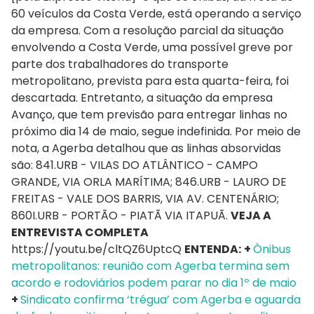
60 veículos da Costa Verde, está operando a serviço
da empresa. Com a resolução parcial da situação
envolvendo a Costa Verde, uma possível greve por
parte dos trabalhadores do transporte
metropolitano, prevista para esta quarta-feira, foi
descartada. Entretanto, a situação da empresa
Avanço, que tem previsão para entregar linhas no
próximo dia 14 de maio, segue indefinida. Por meio de
nota, a Agerba detalhou que as linhas absorvidas
são: 841.URB - VILAS DO ATLÂNTICO - CAMPO
GRANDE, VIA ORLA MARÍTIMA; 846.URB - LAURO DE
FREITAS - VALE DOS BARRIS, VIA AV. CENTENÁRIO;
860I.URB - PORTÃO - PIATÃ VIA ITAPUÃ.
VEJA A
ENTREVISTA COMPLETA
https://youtu.be/cltQZ6UptcQ
ENTENDA:
+
Ônibus
metropolitanos: reunião com Agerba termina sem
acordo e rodoviários podem parar no dia 1º de maio
+
Sindicato confirma ‘trégua’ com Agerba e aguarda