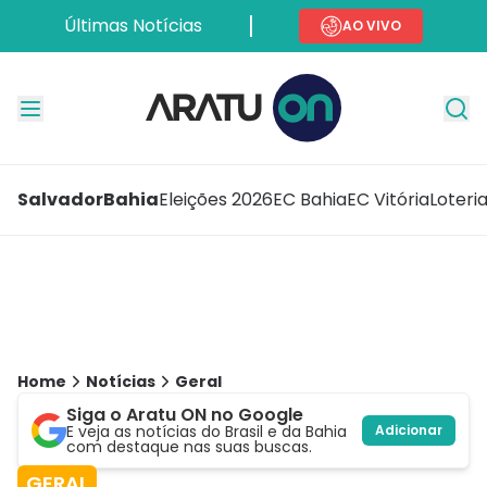
Últimas Notícias
AO VIVO
Salvador
Bahia
Eleições 2026
EC Bahia
EC Vitória
Loteri
Home
Notícias
Geral
Siga o Aratu ON no Google
E veja as notícias do Brasil e da Bahia
Adicionar
com destaque nas suas buscas.
GERAL